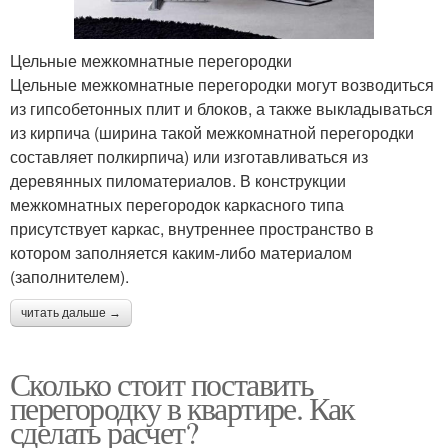
Цельные межкомнатные перегородки
Разделительные
Внутренние
Цельные межкомнатные перегородки могут возводиться
перегородки
перегородки
из гипсобетонных плит и блоков, а также выкладываться
из кирпича (ширина такой межкомнатной перегородки
составляет полкирпича) или изготавливаться из
Перегородки из
деревянных пиломатериалов. В конструкции
Перегородка в комнате
гипсокартона
межкомнатных перегородок каркасного типа
присутствует каркас, внутреннее пространство в
котором заполняется каким-либо материалом
(заполнителем).
Качественная
Перегородка из фанеры
перегородка
читать дальше →
Сколько стоит поставить
Деревянные
Раздвижные
перегородку в квартире. Как
перегородки
перегородки
сделать расчет?