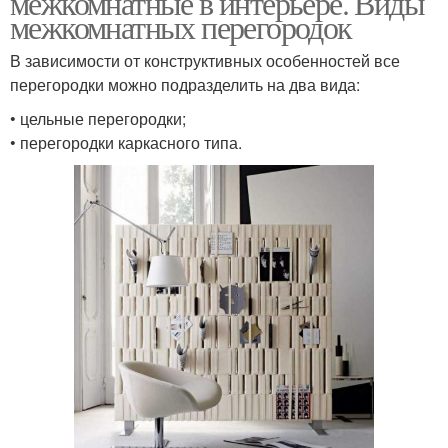
межкомнатные в интерьере. Виды
межкомнатных перегородок
В зависимости от конструктивных особенностей все
Декоративная
Перегородка из
перегородки можно подразделить на два вида:
перегородка
гипсокартона
• цельные перегородки;
• перегородки каркасного типа.
Перегородки в
Дешевая перегородка
квартире
Прайс-лист на
Цены на офисные
перегородки
перегородки
Офисные перегородки
Перегородка в комнату