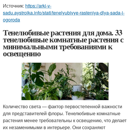
Источник:
https://arki-v-
sadu.aystroika.info/stati/tenelyubivye-rasteniya-dlya-sada-i-
ogoroda
Тенелюбивые растения для дома. 33
тенелюбивые комнатные растения с
минимальными требованиями к
освещению
Количество света — фактор первостепенной важности
для представителей флоры. Тенелюбивые комнатные
растения менее требовательны к освещению, что делает
их незаменимыми в интерьере. Они сохраняют