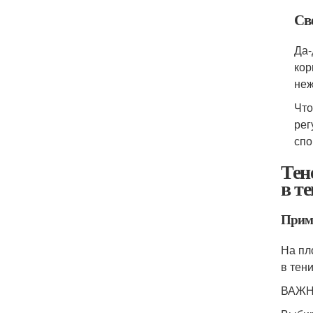
Св
Да-
кор
не
Что
рег
спо
Тен
в т
Прим
На пл
в тен
ВАЖНО