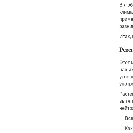
В люб
клима
приме
разни
Итак,
Реве
Этот 
наших
успеш
употр
Расте
вытяг
нейтр
Все
Как