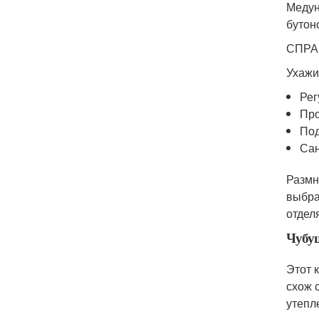
Медун
бутон
СПРАВ
Ухажи
Рег
Про
Под
Сан
Размн
выбра
отдел
Чубу
Этот 
схож 
утепл