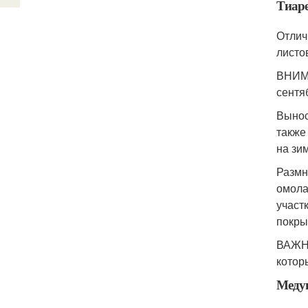
Тиар
Отлич
листо
ВНИМА
сентя
Вынос
также
на зи
Размн
омола
участ
покры
ВАЖНО
котор
Меду