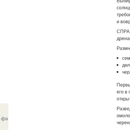
Выбир
солнц
требо
и вов
СПРАВ
дрена
Размн
сем
дел
чер
Первы
его в
откры
Разве
⇦
омоло
черен