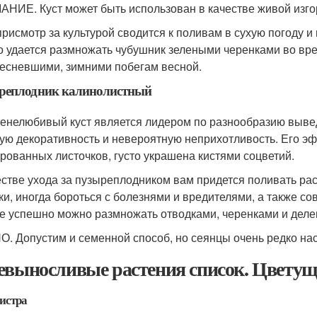
НИЕ. Куст может быть использован в качестве живой изго
присмотр за культурой сводится к поливам в сухую погоду
о удается размножать чубушник зелеными черенками во вре
есневшими, зимними побегам весной.
реплодник калинолистный
тенелюбивый куст является лидером по разнообразию вывед
ую декоративность и невероятную неприхотливость. Его э
рованных листочков, густо украшена кистями соцветий.
естве ухода за пузыреплодником вам придется поливать раст
ки, иногда бороться с болезнями и вредителями, а также со
е успешно можно размножать отводками, черенками и деле
. Допустим и семенной способ, но сеянцы очень редко нас
евыносливые растения список. Цветущ
истра