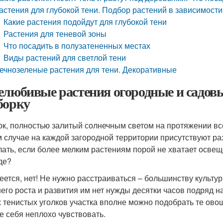
астения для глубокой тени. Подбор растений в зависимости
Какие растения подойдут для глубокой тени
Растения для теневой зоны
Что посадить в полузатененных местах
Виды растений для светлой тени
ечнозеленые растения для тени. Декоративные
елюбивые растения огородные и садовы
борку
ок, полностью залитый солнечным светом на протяжении все
 случае на каждой загородной территории присутствуют ра
лать, если более мелким растениям порой не хватает осве
де?
еется, нет! Не нужно расстраиваться – большинству культур
его роста и развития им нет нужды десятки часов подряд н
 тенистых уголков участка вполне можно подобрать те ово
е себя неплохо чувствовать.