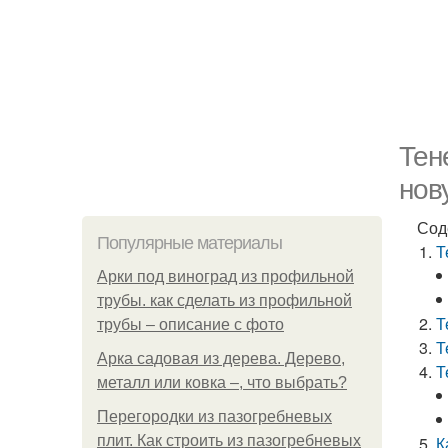
Тен
нов
Сод
Популярные материалы
Т
Арки под виноград из профильной
трубы. как сделать из профильной
Т
трубы – описание с фото
Т
Арка садовая из дерева. Дерево,
Т
металл или ковка –, что выбрать?
Перегородки из пазогребневых
плит. Как строить из пазогребневых
К