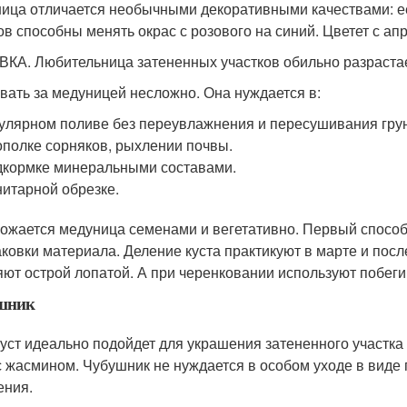
ица отличается необычными декоративными качествами: ее
ов способны менять окрас с розового на синий. Цветет с апр
КА. Любительница затененных участков обильно разрастае
вать за медуницей несложно. Она нуждается в:
улярном поливе без переувлажнения и пересушивания грунт
полке сорняков, рыхлении почвы.
кормке минеральными составами.
итарной обрезке.
ожается медуница семенами и вегетативно. Первый способ 
ковки материала. Деление куста практикуют в марте и пос
яют острой лопатой. А при черенковании используют побеги
шник
куст идеально подойдет для украшения затененного участка
с жасмином. Чубушник не нуждается в особом уходе в виде 
ения.