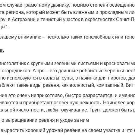
ом случае грамотному дачнику, помимо степени освещеннос
та региона, который может быть влажным и прохладным либо
ру, в Астрахани и тенистый участок в окрестностях Санкт-Пе
цы".
 вашему вниманию – несколько таких тенелюбивых или тене
нь
многолетник с крупными зелеными листьями и красноватыми
 огородников. А зря – его длинные ребристые черешки нео
но используются в салаты, супы, в начинки для пирогов, да
ебляют такие виды ревеня, как волнистый, компактный, Вит
ние это очень неприхотливо, быстро разрастается, и именно
иваются и приобретают особенную нежность. Наиболее хор
альной кислотности, любит окучивание. Грунт должен быть
 о выращивании ревеня и уходе за ним
 вырастить хороший урожай ревеня на своем участке и что 