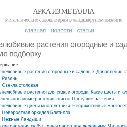
АРКА ИЗ МЕТАЛЛА
металлические садовые арки в ландшафтном дизайне
главная
новости
статьи
елюбивые растения огородные и сад
ую подборку
ержание
енелюбивые растения огородные и садовые. Добавление ст
Ревень
Свекла столовая
енелюбивые растения для сада и огорода. Какие цветы и ку
еневыносливые растения список. Цветущие растения
енелюбивые цветы многолетники. Неприхотливые многолет
Невероятная орхидея Блетилла
Нежные Ландыши
акие растения любят тень и растут под деревьями. Что пос