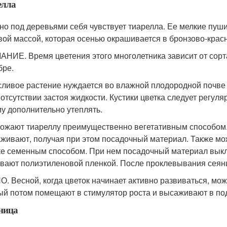
елла
но под деревьями себя чувствует тиарелла. Ее мелкие пу
вой массой, которая осенью окрашивается в бронзово-красн
НИЕ. Время цветения этого многолетника зависит от сорта
бре.
ливое растение нуждается во влажной плодородной почве 
 отсутствии застоя жидкости. Кустики цветка следует регуляр
му дополнительно утеплять.
ожают тиареллу преимущественно вегетативным способом. 
живают, получая при этом посадочный материал. Также мо
ке семенным способом. При нем посадочный материал выкл
вают полиэтиленовой пленкой. После проклевывания сеян
. Весной, когда цветок начинает активно развиваться, мож
ый потом помещают в стимулятор роста и высаживают в по
ница