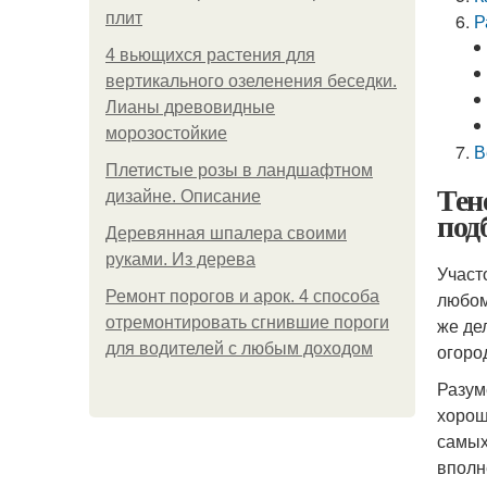
плит
Р
4 вьющихся растения для
вертикального озеленения беседки.
Лианы древовидные
морозостойкие
В
Плетистые розы в ландшафтном
Тен
дизайне. Описание
под
Деревянная шпалера своими
руками. Из дерева
Участ
Ремонт порогов и арок. 4 способа
любом
отремонтировать сгнившие пороги
же де
для водителей с любым доходом
огоро
Разум
хорош
самых
вполн