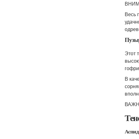
ВНИМА
Весь 
удачн
одрев
Пузы
Этот 
высок
гофри
В кач
сорня
вполн
ВАЖНО
Тен
Аспид