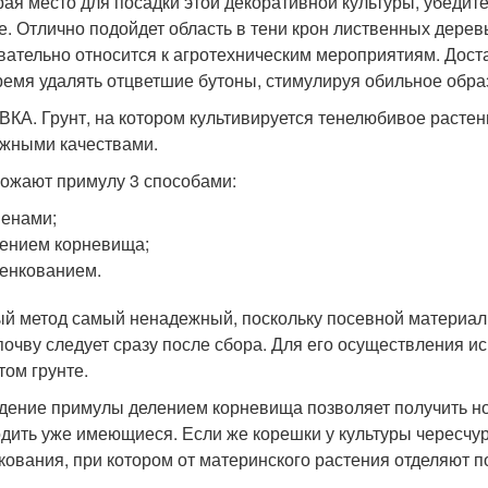
ая место для посадки этой декоративной культуры, убедитес
е. Отлично подойдет область в тени крон лиственных дерев
вательно относится к агротехническим мероприятиям. Дост
ремя удалять отцветшие бутоны, стимулируя обильное обра
КА. Грунт, на котором культивируется тенелюбивое расте
жными качествами.
ожают примулу 3 способами:
енами;
ением корневища;
енкованием.
й метод самый ненадежный, поскольку посевной материал 
 почву следует сразу после сбора. Для его осуществления 
том грунте.
дение примулы делением корневища позволяет получить но
дить уже имеющиеся. Если же корешки у культуры чересчур
кования, при котором от материнского растения отделяют по