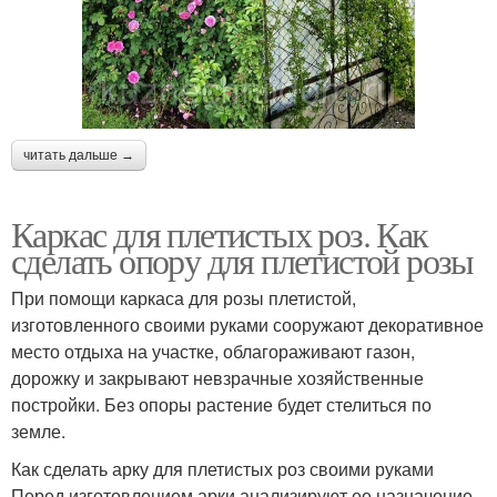
Розы из дерева
труб
Конусные опоры
Металлический опор
читать дальше →
Каркас для плетистых роз. Как
сделать опору для плетистой розы
Перголы для роз
Кирпичные опоры
При помощи каркаса для розы плетистой,
изготовленного своими руками сооружают декоративное
место отдыха на участке, облагораживают газон,
Арки с плетистыми
Забор с плетистыми
дорожку и закрывают невзрачные хозяйственные
розами
розами
постройки. Без опоры растение будет стелиться по
земле.
Как сделать арку для плетистых роз своими руками
Шпалера для роз
Перед изготовлением арки анализируют ее назначение,