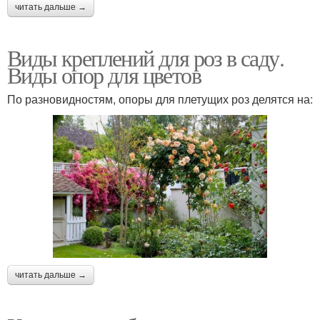
читать дальше →
Каркас для плетистых
Каркас для роз
роз
Виды креплений для роз в саду.
Виды опор для цветов
По разновидностям, опоры для плетущих роз делятся на:
Опор для роз
Арка для розы
Пергола для плетистой
Подставки для
розы
плетистых роз
Перголы для плетистой
Пергола для роз
розы
читать дальше →