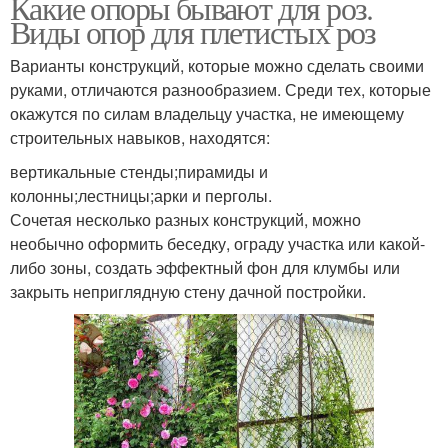
Какие опоры бывают для роз.
Виды опор для плетистых роз
Опоры для роз
Опор для выращивания
Варианты конструкций, которые можно сделать своими
руками, отличаются разнообразием. Среди тех, которые
окажутся по силам владельцу участка, не имеющему
Опоры для плетистых
Розы с гибкими
строительных навыков, находятся:
роз
побегами
вертикальные стенды;пирамиды и
колонны;лестницы;арки и перголы.
Сочетая несколько разных конструкций, можно
Розы без опоры
Вьющиеся розы
необычно оформить беседку, ограду участка или какой-
либо зоны, создать эффектный фон для клумбы или
закрыть неприглядную стену дачной постройки.
Уход за плетистыми
Лазящие розы
розами
Розы из пластиковых