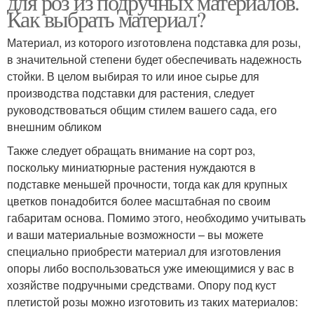
для роз из подручных материалов.
Как выбрать материал?
Материал, из которого изготовлена подставка для розы,
в значительной степени будет обеспечивать надежность
Опор для растений
Опор из кольев
стойки. В целом выбирая то или иное сырье для
производства подставки для растения, следует
руководствоваться общим стилем вашего сада, его
внешним обликом
Опор из шестов
Опор из бруса
Также следует обращать внимание на сорт роз,
поскольку миниатюрные растения нуждаются в
подставке меньшей прочности, тогда как для крупных
цветков понадобится более масштабная по своим
Опор из
Опор из арматуры
габаритам основа. Помимо этого, необходимо учитывать
стеклоарматуры
и ваши материальные возможности – вы можете
специально приобрести материал для изготовления
опоры либо воспользоваться уже имеющимися у вас в
Опор для плетистой
хозяйстве подручными средствами. Опору под куст
Опор из труб
розы
плетистой розы можно изготовить из таких материалов: