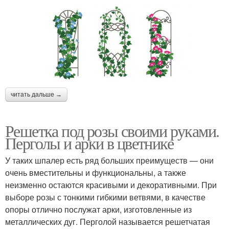
Опоры для плетистой
Требования к опорам
розы
Решетка под розы
Столбы с опорами
читать дальше →
Решетка под розы своими руками.
Перголы и арки в цветнике
Опор для плетистых
Опор из металла
роз
У таких шпалер есть ряд больших преимуществ — они
очень вместительны и функциональны, а также
неизменно остаются красивыми и декоративными. При
выборе розы с тонкими гибкими ветвями, в качестве
Опоры для компактного
Шпалера для опоры
опоры отлично послужат арки, изготовленные из
формирования
металлических дуг. Перголой называется решетчатая