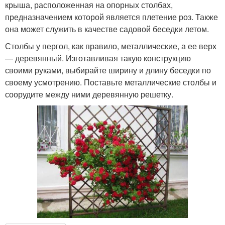
крыша, расположенная на опорных столбах,
предназначением которой является плетение роз. Также
она может служить в качестве садовой беседки летом.
Крепления для роз
Подставки для роз
Столбы у пергол, как правило, металлические, а ее верх
— деревянный. Изготавливая такую конструкцию
своими руками, выбирайте ширину и длину беседки по
своему усмотрению. Поставьте металлические столбы и
Вьющаяся роза
Плетистая роза
соорудите между ними деревянную решетку.
Розы к зиме
Плетистые розы
Крупноплетистые розы
Розы на зиму