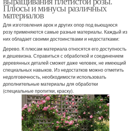
выращивания плетистой розы.
Плюсы и минусы различных
материалов
Опор для плетистых
Для изготовления арок и других опор под вьющуюся
Опор для роз
роз
розу применяются самые разные материалы. Каждый из
них обладает своими достоинствами и недостатками:
Дерево. К плюсам материала относятся его доступность
и дешевизна. Справиться с обработкой и соединением
Кирпичные опоры
Конусные опоры
деревянных деталей сможет даже человек, не имеющий
специальных навыков. Из недостатков можно отметить
недолговечность, необходимости использовать
дополнительные материалы для обработки
(специальные пропитки, краску).