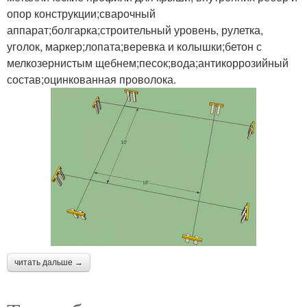
опор конструкции;сварочный
аппарат;болгарка;строительный уровень, рулетка,
уголок, маркер;лопата;веревка и колышки;бетон с
мелкозернистым щебнем;песок;вода;антикоррозийный
состав;оцинкованная проволока.
читать дальше →