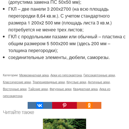
(допустима замена ПС 50х50 мм);
ГКЛ – две панели 3 200х2700 (на всю площадь
перегородки 8,64 кв.м.). С учетом стандартного
размера 1 200х2 500 мм (площадь листа 3 кв.м.)
потребуется не менее трех листов;
ГКЛ с продольными пазами или обычный – пластина с
общим размером 5 500х200 мм (здесь 200 мм –
толщина перегородки);
соединительные элементы, дюбели, саморезы.
Категории:
Межкомнатная арка
,
Арки из гипсокартона
,
Гипсокартонные арки
,
Классические арки
,
Трапециевидные арки
,
Круглые арки
,
Античные арки
,
Восточные арки
,
Тайские арки
,
Фигурные арки
,
Квадратная арка
,
Арка из
гипсокартона
Читайте также