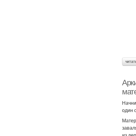
читат
Арк
мат
Начни
один 
Матер
завал
из де