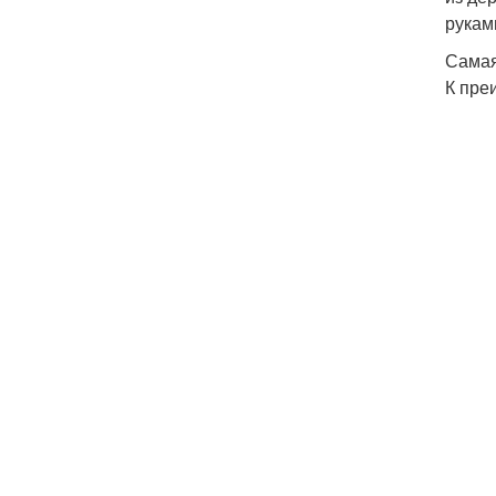
рукам
Самая
К пре