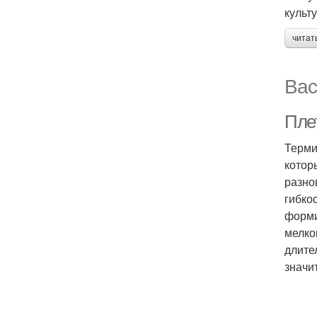
культ
читат
Вас
Пле
Терми
котор
разно
гибко
форми
мелко
длите
значи