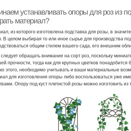
инаем устанавливать опоры для роз из п
рать материал?
иал, из которого изготовлена подставка для розы, в значит
и. В целом выбирая то или иное сырье для производства под
одствоваться общим стилем вашего сада, его внешним обл
 следует обращать внимание на сорт роз, поскольку миниа
ей прочности, тогда как для крупных цветков понадобится
о этого, необходимо учитывать и ваши материальные возм
иал для изготовления опоры либо воспользоваться уже им
твами. Опору под куст плетистой розы можно изготовить из 