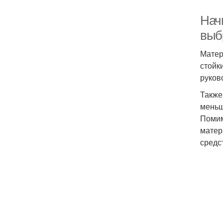
Нач
выб
Матер
стойк
руков
Также
меньш
Помим
матер
средс