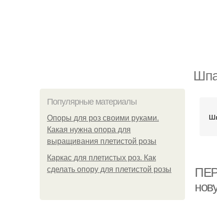
Шпа
Популярные материалы
Шп
Опоры для роз своими руками.
Какая нужна опора для
выращивания плетистой розы
Каркас для плетистых роз. Как
сделать опору для плетистой розы
ПЕР
нов