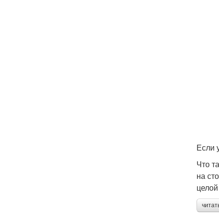
Если 
Что т
на ст
целой
читат