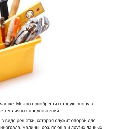
частке. Можно приобрести готовую опору в
учетом личных предпочтений.
в виде решетки, которая служит опорой для
инограда, малины, роз, плюща и других дачных