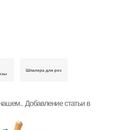
я
Шпалера для роз
озы
ашем.. Добавление статьи в