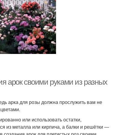
ия арок своими руками из разных
едь арка для розы должна прослужить вам не
 цветами.
рованно или использовать остатки,
 из металла или кирпича, а балки и решётки —
в создания арок для плетистых роз своими