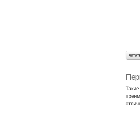
читат
Перг
Такие
преим
отлич