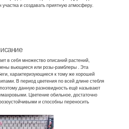
н участка и создавать приятную атмосферу.
писание
ает в себя множество описаний растений,
ючены вьющиеся или розы-рамблеры . Эта
еги, характеризующиеся к тому же хорошей
пами. В период цветения по всей длине стебля
 (поэтому данную разновидность ещё называют
лумахровыми. Цветение обильное, достаточно
морозоустойчивыми и способны переносить