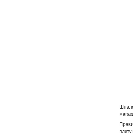
Шпале
магаз
Прави
плету