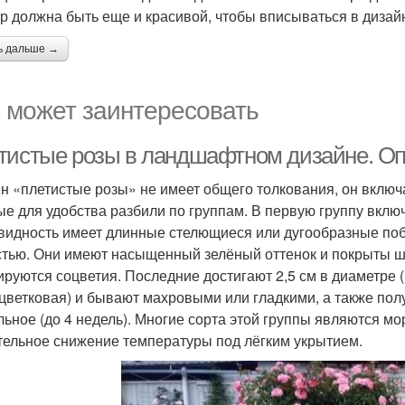
ур должна быть еще и красивой, чтобы вписываться в дизай
ь дальше →
 может заинтересовать
тистые розы в ландшафтном дизайне. О
н «плетистые розы» не имеет общего толкования, он включ
ые для удобства разбили по группам. В первую группу вкл
видность имеет длинные стелющиеся или дугообразные поб
стью. Они имеют насыщенный зелёный оттенок и покрыты ши
руются соцветия. Последние достигают 2,5 см в диаметре
цветковая) и бывают махровыми или гладкими, а также по
льное (до 4 недель). Многие сорта этой группы являются 
тельное снижение температуры под лёгким укрытием.