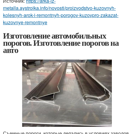
Источник:
https://arka-iz-
metalla.aystroika.info/novosti/proizvodstvo-kuzovnyh-
kolesnyh-arok-i-remontnyh-porogov-kuzovpro-zakazat-
kuzovnye-remontnye
Изготовление автомобильных
порогов. Изготовление порогов на
авто
Съемные пороги, которые делались в условиях заводов