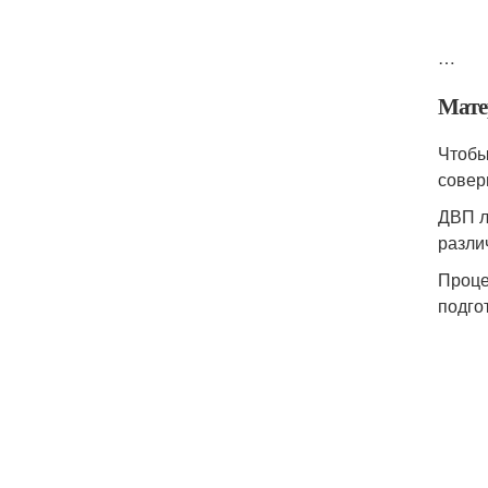
…
Мате
Чтобы
совер
ДВП л
разли
Проце
подго