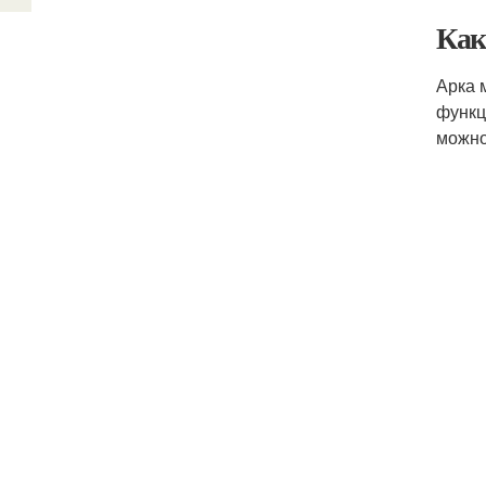
Как
Арка 
функц
можно