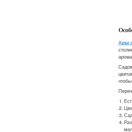
Особ
Арки 
столи
арома
Садов
цвета
чтобы
Переч
Ест
Цве
Сад
Раз
мал