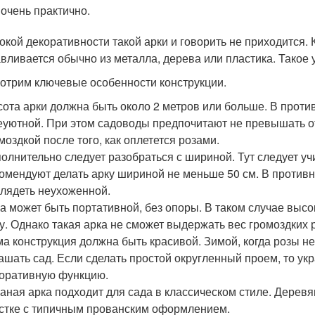
 очень практично.
окой декоративности такой арки и говорить не приходится.
авливается обычно из металла, дерева или пластика. Такое
отрим ключевые особенности конструкции.
ота арки должна быть около 2 метров или больше. В проти
еуютной. При этом садоводы предпочитают не превышать от
моздкой после того, как оплетется розами.
олнительно следует разобраться с шириной. Тут следует у
омендуют делать арку шириной не меньше 50 см. В противн
лядеть неухоженной.
а может быть портативной, без опоры. В таком случае выс
у. Однако такая арка не сможет выдержать вес громоздких 
а конструкция должна быть красивой. Зимой, когда розы н
ашать сад. Если сделать простой округленный проем, то у
оративную функцию.
аная арка подходит для сада в классическом стиле. Дере
стке с типичным прованским оформлением.