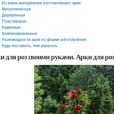
Из каких материалов изготавливают арки
Металлическая
Деревянная
Пластиковая
Каменная
Комбинированные
Разновидности арок по форме изготовления
Куда поставить, чем украсить
и для роз своими руками. Арки для ро