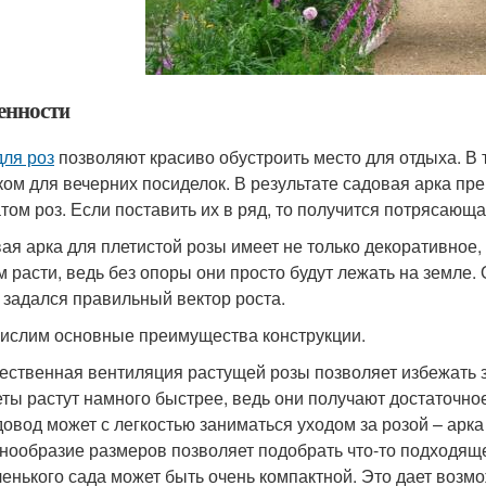
енности
для роз
позволяют красиво обустроить место для отдыха. В
ком для вечерних посиделок. В результате садовая арка п
том роз. Если поставить их в ряд, то получится потрясающа
ая арка для плетистой розы имеет не только декоративное,
м расти, ведь без опоры они просто будут лежать на земле.
 задался правильный вектор роста.
ислим основные преимущества конструкции.
ественная вентиляция растущей розы позволяет избежать 
ты растут намного быстрее, ведь они получают достаточное
овод может с легкостью заниматься уходом за розой – арка
нообразие размеров позволяет подобрать что-то подходяще
енького сада может быть очень компактной. Это дает воз