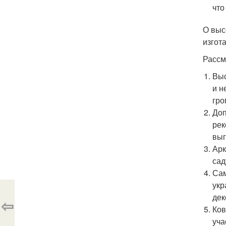
что
О выс
изгот
Рассм
Выс
и н
гро
Доп
рек
выг
Арк
сад
Сам
укр
дек
⇦
Ков
уча