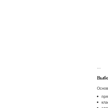
…
Выбо
Основ
пря
кла
элл