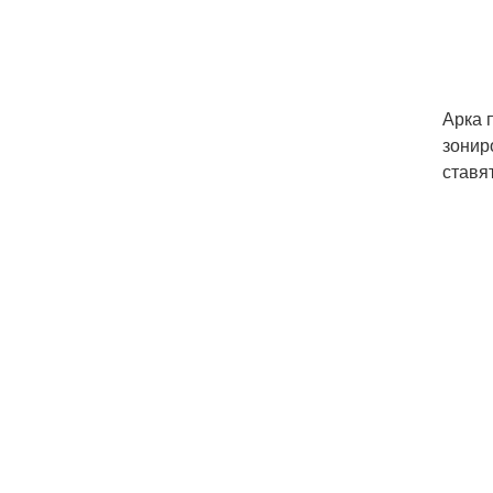
Арка 
зонир
ставя