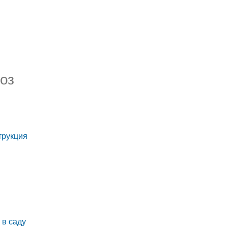
роз
трукция
 в саду