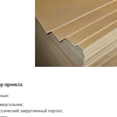
р проекта
ные:
моугольник;
ссический закругленный портал;
ипс;