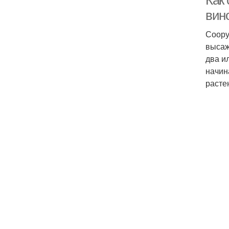
Как
вин
Соору
высаж
два и
начин
расте