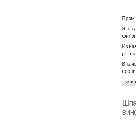
Промы
Это с
финан
Из на
распо
В кач
пропи
читат
Шпа
вино