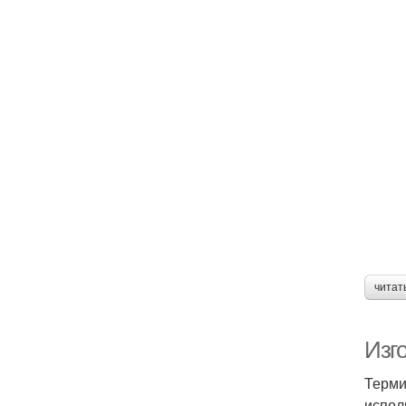
читат
Изг
Терми
испол