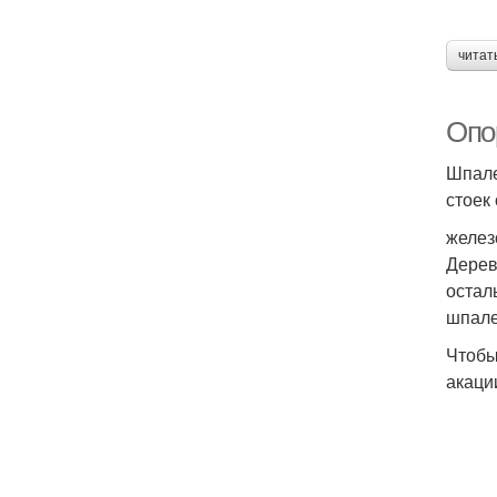
читат
Опо
Шпале
стоек
желез
Дерев
остал
шпале
Чтобы
акаци