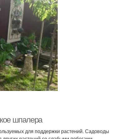
акое шпалера
ользуемых для поддержки растений. Садоводы
я других растений со слабыми побегами,