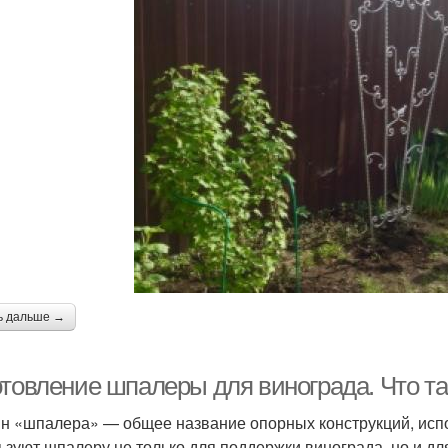
ь дальше →
отовление шпалеры для винограда. Что т
н «шпалера» — общее название опорных конструкций, исп
ьзуют шпалеру не только для поддержки винограда, но и дл