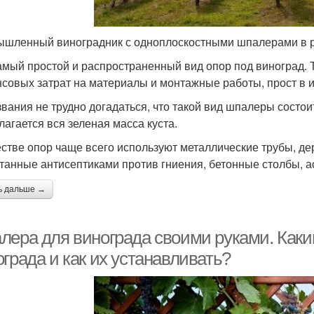
шленный виноградник с одноплоскостными шпалерами в р
амый простой и распространенный вид опор под виноград. 
совых затрат на материалы и монтажные работы, прост в и
звания не трудно догадаться, что такой вид шпалеры состоит
лагается вся зеленая масса куста.
естве опор чаще всего используют металлические трубы, де
танные антисептиками против гниения, бетонные столбы, ас
ь дальше →
лера для винограда своими руками. Как
града и как их устанавливать?