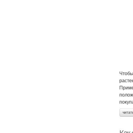
Чтобы
расте
Приме
полож
покуп
читат