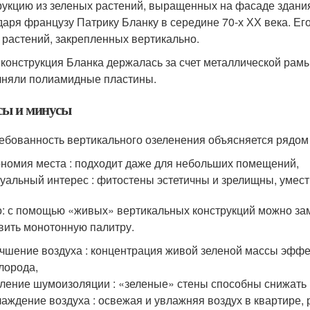
рукцию из зеленых растений, выращенных на фасаде здани
даря французу Патрику Бланку в середине 70-х ХХ века. Ег
 растений, закрепленных вертикально.
: конструкция Бланка держалась за счет металлической рамы
няли полиамидные пластины.
ы и минусы
ебованность вертикального озеленения объясняется рядом
номия места : подходит даже для небольших помещений,
уальный интерес : фитостены эстетичны и зрелищны, умест
: с помощью «живых» вертикальных конструкций можно зама
вить монотонную палитру.
чшение воздуха : концентрация живой зеленой массы эффе
лорода,
ление шумоизоляции : «зеленые» стены способны снижать 
аждение воздуха : освежая и увлажняя воздух в квартире,