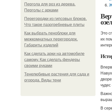
Пергола для роз из дерева.
Ж
Перголы с арками
Вер
Перегородки из гипсовых блоков.
озе
Что такое пазогребневые плиты
Это с
Как выбрать пеноблоки для
их по
межкомнатных перегородок.
интер
Габариты изделий
Как сделать арки на автомобиле
Исто
самому. Как сделать фендеры
своими руками
Вперв
Навух
Тенелюбивые растения для сада и
дворе
огорода. Виды тени
чудес 
Важно
выращ
В сер