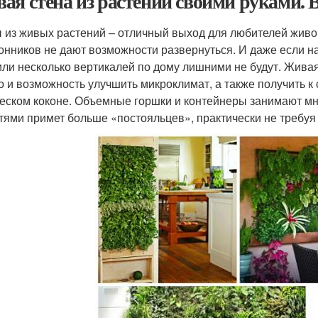
ая стена из растений своими руками.
 из живых растений – отличный выход для любителей живого
онников не дают возможности развернуться. И даже если н
или несколько вертикалей по дому лишними не будут. Живая
но и возможность улучшить микроклимат, а также получить к
еском коконе. Объемные горшки и контейнеры занимают мн
тями примет больше «постояльцев», практически не требу