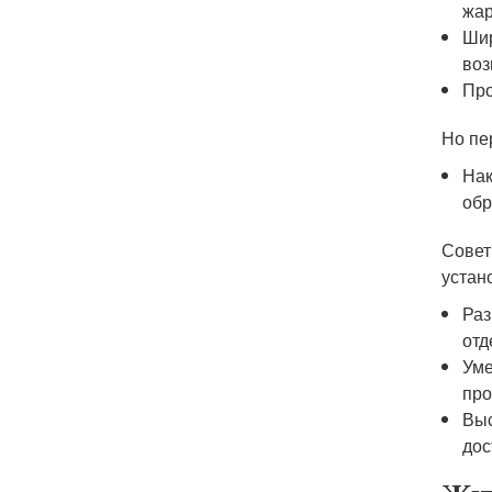
жар
Шир
воз
Про
Но пер
Нак
обр
Совет
устан
Раз
отд
Уме
про
Выс
дос