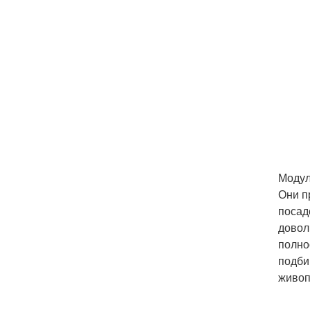
Модул
Они п
посад
довол
полно
подби
живоп