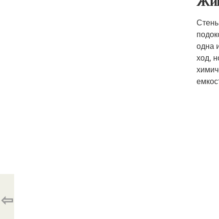
Жив
Стены
подок
одна 
ход, 
химич
емкос
⇦