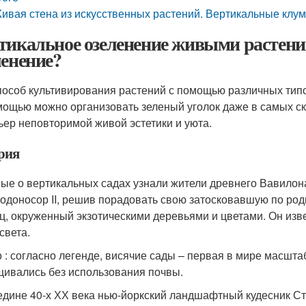
ивая стена из искусственных растений. Вертикальные клу
тикальное озеленение живыми растени
ленение?
пособ культивирования растений с помощью различных типо
мощью можно организовать зеленый уголок даже в самых с
ьер неповторимой живой эстетики и уюта.
рия
ые о вертикальных садах узнали жители древнего Вавилона в
одоносор II, решив порадовать свою затосковавшую по род
ц, окруженный экзотическими деревьями и цветами. Он изв
света.
 : согласно легенде, висячие сады – первая в мире масшта
ивались без использования почвы.
едине 40-х ХХ века нью-йоркский ландшафтный кудесник Ст