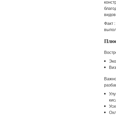
конст
благо
видов
Факт 
выпол
Плюс
Востр
Эко
Виз
Важно
разба
Улу
кис
Уси
Охл