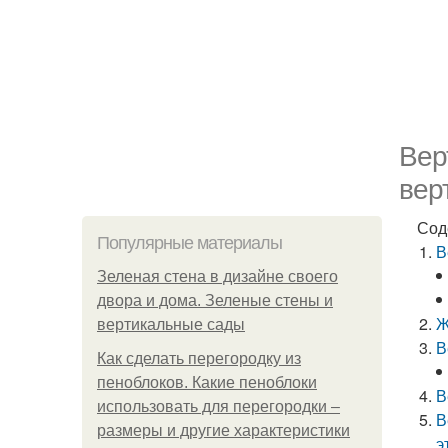
Вер
вер
Сод
Популярные материалы
В
Зеленая стена в дизайне своего
двора и дома. Зеленые стены и
Ж
вертикальные сады
В
Как сделать перегородку из
пеноблоков. Какие пеноблоки
В
использовать для перегородки –
В
размеры и другие характеристики
э