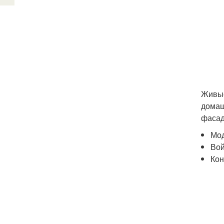
Живые
домаш
фасад
Мо
Вой
Кон