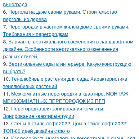
винограда
6.
Пергола на даче своим руками. Строительство
перголы из дерева
7.
Перегородки в частном жилом доме своими руками.
Требования к перегородкам
8.
Варианты вертикального озеленения в ландшафтном
дизайне. Особенности вертикального озеленения
разных стилей
9.
Вертикальные сады в интерьере. Какую конструкцию
выбрать?
10.
Тенелюбивые растения для сада. Характеристика
тенелюбивых растений
11.
Межкомнатные перегородки в квартире. МОНТАЖ
МЕЖКОМНАТНЫХ ПЕРЕГОРОДОК ИЗ ПГП
12.
Перегородка для зонирования комнаты.
Зонирование квартиры-студии
13.
Стены в стиле лофт 2022. Дом в стиле лофт 2022:
ТОП-80 идей дизайна с фото
14.
Как подобрать многолетние декоративные лианы для