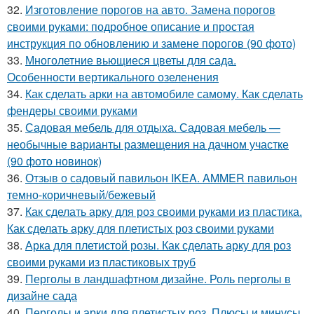
32.
Изготовление порогов на авто. Замена порогов
своими руками: подробное описание и простая
инструкция по обновлению и замене порогов (90 фото)
33.
Многолетние вьющиеся цветы для сада.
Особенности вертикального озеленения
34.
Как сделать арки на автомобиле самому. Как сделать
фендеры своими руками
35.
Садовая мебель для отдыха. Садовая мебель —
необычные варианты размещения на дачном участке
(90 фото новинок)
36.
Отзыв о садовый павильон IKEA. AMMER павильон
темно-коричневый/бежевый
37.
Как сделать арку для роз своими руками из пластика.
Как сделать арку для плетистых роз своими руками
38.
Арка для плетистой розы. Как сделать арку для роз
своими руками из пластиковых труб
39.
Перголы в ландшафтном дизайне. Роль перголы в
дизайне сада
40.
Перголы и арки для плетистых роз. Плюсы и минусы