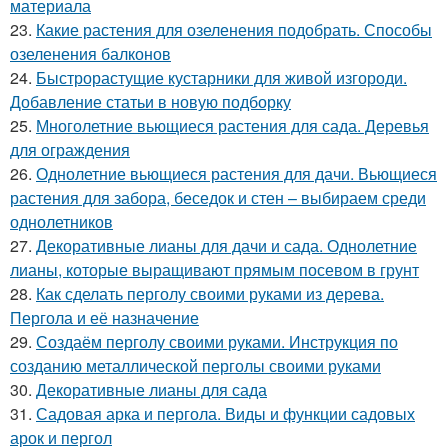
материала
23.
Какие растения для озеленения подобрать. Способы
озеленения балконов
24.
Быстрорастущие кустарники для живой изгороди.
Добавление статьи в новую подборку
25.
Многолетние вьющиеся растения для сада. Деревья
для ограждения
26.
Однолетние вьющиеся растения для дачи. Вьющиеся
растения для забора, беседок и стен – выбираем среди
однолетников
27.
Декоративные лианы для дачи и сада. Однолетние
лианы, которые выращивают прямым посевом в грунт
28.
Как сделать перголу своими руками из дерева.
Пергола и её назначение
29.
Создаём перголу своими руками. Инструкция по
созданию металлической перголы своими руками
30.
Декоративные лианы для сада
31.
Садовая арка и пергола. Виды и функции садовых
арок и пергол