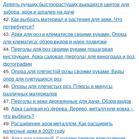
Девять лучших быстрорастущих вьющихся цветов для
забора, арок и шпалер на даче
42.
Как выбрать материал и растения для арки. Что
потребуется?
43.
Арки для роз и клематисов своими руками. Опора
для клематиса: обзор видов и идеи подвязки
44.
Перголы для роз своими руками пошаговая
инструкция. Арка садовая (пергола) для винограда и роз,
фотографии
45.
Опора для плетистой розы своими руками. Виды
опор для плетущихся роз
46.
Опоры для плетистых роз. Плюсы и минусы
различных материалов
47.
Перголы и арки деревянные для дачи. Обзор видов
48.
Арка садовая из дерева. Дерево, металл или ковка –,
что выбрать?
49.
Расширение арок металлом. Как расширить
колесные арки в 2020 году
50.
Арка над калиткой. Создаем первое впечатление