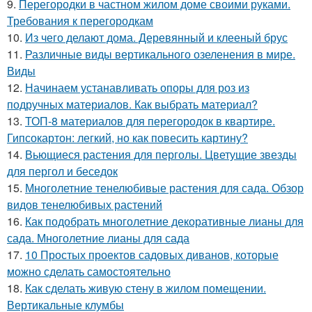
9.
Перегородки в частном жилом доме своими руками.
Требования к перегородкам
10.
Из чего делают дома. Деревянный и клееный брус
11.
Различные виды вертикального озеленения в мире.
Виды
12.
Начинаем устанавливать опоры для роз из
подручных материалов. Как выбрать материал?
13.
ТОП-8 материалов для перегородок в квартире.
Гипсокартон: легкий, но как повесить картину?
14.
Вьющиеся растения для перголы. Цветущие звезды
для пергол и беседок
15.
Многолетние тенелюбивые растения для сада. Обзор
видов тенелюбивых растений
16.
Как подобрать многолетние декоративные лианы для
сада. Многолетние лианы для сада
17.
10 Простых проектов садовых диванов, которые
можно сделать самостоятельно
18.
Как сделать живую стену в жилом помещении.
Вертикальные клумбы