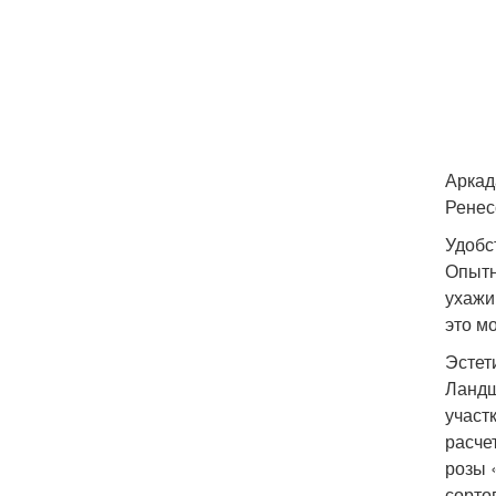
Аркад
Ренес
Удобс
Опытн
ухажи
это м
Эстет
Ландш
участ
расче
розы 
сорто