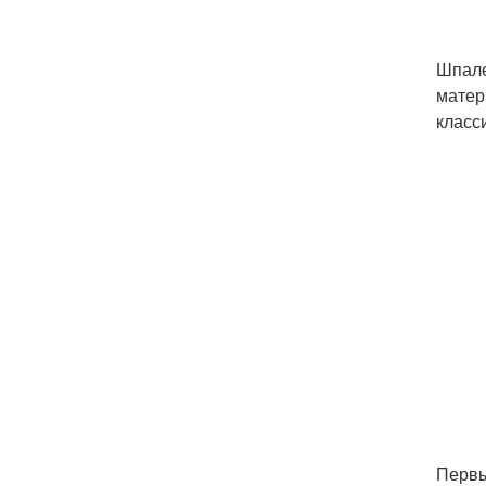
Шпале
матер
класси
Первы