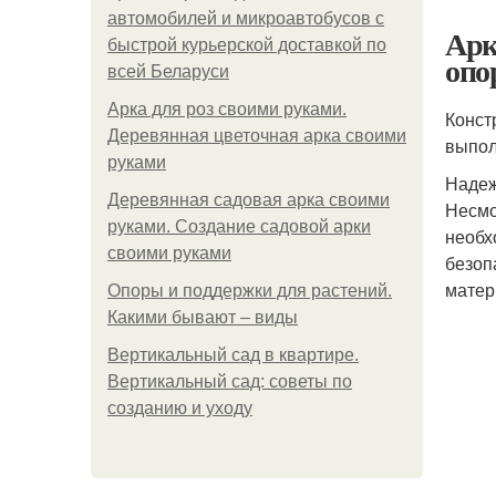
автомобилей и микроавтобусов с
Арк
быстрой курьерской доставкой по
опо
всей Беларуси
Арка для роз своими руками.
Конст
Деревянная цветочная арка своими
выпол
руками
Надеж
Деревянная садовая арка своими
Несмо
руками. Создание садовой арки
необх
своими руками
безоп
матер
Опоры и поддержки для растений.
Какими бывают – виды
Вертикальный сад в квартире.
Вертикальный сад: советы по
созданию и уходу