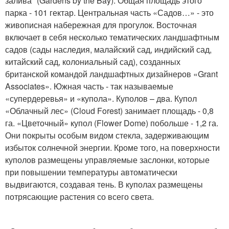
залива" (Gardens by the Bay). Общая площадь этого
парка - 101 гектар. Центральная часть «Садов…» - это
живописная набережная для прогулок. Восточная
включает в себя несколько тематических ландшафтным
садов (сады наследия, малайский сад, индийский сад,
китайский сад, колониальный сад), созданных
британской командой ландшафтных дизайнеров «Grant
Associates». Южная часть - так называемые
«супердеревья» и «купола». Куполов – два. Купол
«Облачный лес» (Cloud Forest) занимает площадь - 0,8
га. «Цветочный» купол (Flower Dome) побольше - 1,2 га.
Они покрыты особым видом стекла, задерживающим
избыток солнечной энергии. Кроме того, на поверхности
куполов размещены управляемые заслонки, которые
при повышении температуры автоматически
выдвигаются, создавая тень. В куполах размещены
потрясающие растения со всего света.