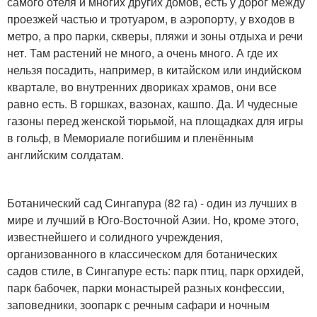
самого отеля и многих других домов, есть у дорог между
проезжей частью и тротуаром, в аэропорту, у входов в
метро, а про парки, скверы, пляжи и зоны отдыха и речи
нет. Там растений не много, а очень много. А где их
нельзя посадить, например, в китайском или индийском
квартале, во внутренних двориках храмов, они все
равно есть. В горшках, вазонах, кашпо. Да. И чудесные
газоны перед женской тюрьмой, на площадках для игры
в гольф, в Мемориале погибшим и пленённым
английским солдатам.
Ботанический сад Сингапура (82 га) - один из лучших в
мире и лучший в Юго-Восточной Азии. Но, кроме этого,
известнейшего и солидного учреждения,
организованного в классическом для ботанических
садов стиле, в Сингапуре есть: парк птиц, парк орхидей,
парк бабочек, парки монастырей разных конфессии,
заповедники, зоопарк с речным сафари и ночным