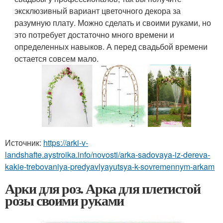
эксклюзивный вариант цветочного декора за
разумную плату. Можно сделать и своими руками, но
это потребует достаточно много времени и
определенных навыков. А перед свадьбой времени
остается совсем мало.
Источник:
https://arki-v-
landshafte.aystroika.info/novosti/arka-sadovaya-iz-dereva-
kakie-trebovaniya-predyavlyayutsya-k-sovremennym-arkam
Арки для роз. Арка для плетистой
розы своими руками