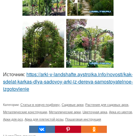
Источник:
https://arki-v-landshafte.aystroika.info/novosti/kak-
sdelat-karkas-dlya-sadovoy-arki-iz-dereva-samostoyatelnoe-
izgotovlenie
Категории:
Статьи в новую подборку
,
Садовые арки
,
Растения для садовых арок
,
Металлические конструкции
,
Металлические арки
,
Цветочная арка
,
Арка из цветов
,
Арки для роз
,
Арка для плетистой розы
,
Пошаговая инструкция