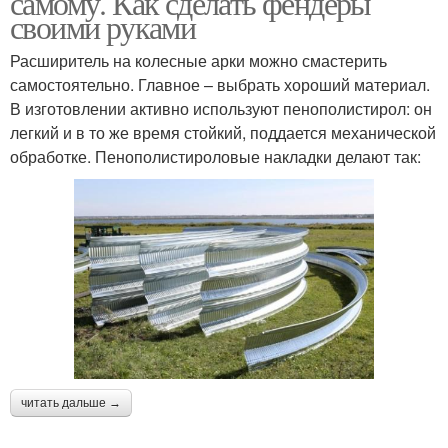
самому. Как сделать фендеры
своими руками
Расширитель на колесные арки можно смастерить
самостоятельно. Главное – выбрать хороший материал.
Наружная арка
Колёсные арки
В изготовлении активно используют пенополистирол: он
легкий и в то же время стойкий, поддается механической
обработке. Пенополистироловые накладки делают так:
Арки на автомобиле
Ремонтная арка
Коррозии на арке
Новая арка
читать дальше →
Арки для авто
Правая арка