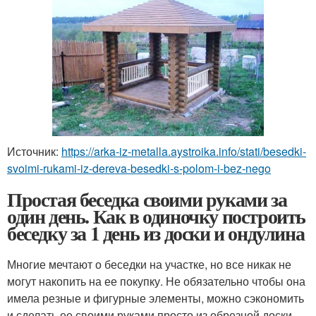
Источник:
https://arka-iz-metalla.aystroika.info/stati/besedki-
svoimi-rukami-iz-dereva-besedki-s-polom-i-bez-nego
Простая беседка своими руками за
один день. Как в одиночку построить
беседку за 1 день из доски и ондулина
Многие мечтают о беседки на участке, но все никак не
могут накопить на ее покупку. Не обязательно чтобы она
имела резные и фигурные элементы, можно сэкономить
и сделать ее своими руками просто из обрезной доски.