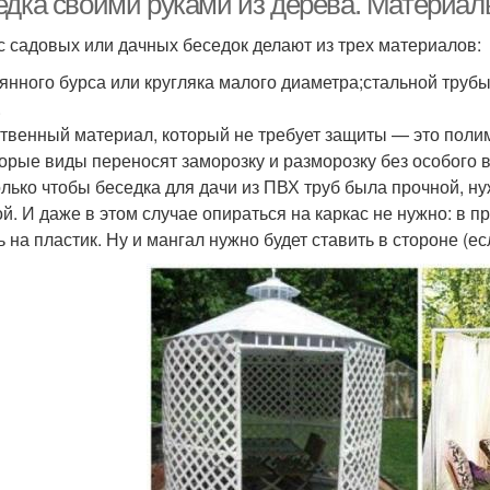
едка своими руками из дерева. Материа
с садовых или дачных беседок делают из трех материалов:
янного бурса или кругляка малого диаметра;стальной труб
.
твенный материал, который не требует защиты — это полим
орые виды переносят заморозку и разморозку без особого вр
олько чтобы беседка для дачи из ПВХ труб была прочной, н
ой. И даже в этом случае опираться на каркас не нужно: в п
ь на пластик. Ну и мангал нужно будет ставить в стороне (е