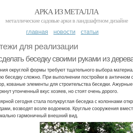
АРКА ИЗ МЕТАЛЛА
металлические садовые арки в ландшафтном дизайне
главная
новости
статьи
тежи для реализации
 сделать беседку своими руками из дерев
ния округлой формы требуют тщательного выбора материал
ую беседку сложно. При выполнении постройки в античном 
ор, кованые элементы для строительства беседки. Ажурные
ркнут утонченный вкус хозяев, но стоят очень дорого.
ярной сегодня стала полукруглая беседка с колоннами откр
дами, возводят возле водоемов. Круглые сооружения вмести
мально гармоничный внешний вид.