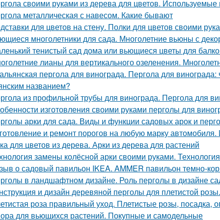
ргола своими руками из дерева для цветов. Используемые
ргола металлическая с навесом. Какие бывают
дставки для цветов на стену. Полки для цветов своими рук
ющиеся многолетники для сада. Многолетние вьюны с дек
ленький тенистый сад дома или вьющиеся цветы для балко
оголетние лианы для вертикального озеленения. Многоле
альянская пергола для винограда. Пергола для винограда: 
янским названием?
ргола из профильной трубы для винограда. Пергола для в
обенности изготовления своими руками перголы для виногр
рголы арки для сада. Виды и функции садовых арок и перг
готовление и ремонт порогов на любую марку автомобиля. 
ка для цветов из дерева. Арки из дерева для растений
хнология замены колёсной арки своими руками. Технологи
зыв о садовый павильон IKEA. AMMER павильон темно-ко
рголы в ландшафтном дизайне. Роль перголы в дизайне са
нструкция и дизайн деревяной перголы для плетистой розы
етистая роза правильный уход. Плетистые розы, посадка, 
ора для вьющихся растений. Покупные и самодельные