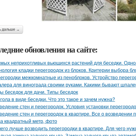
ь дальше →
ледние обновления на сайте:
амых неприхотливых вьющихся растений для беседки. Одно
нология кладки перегородок из блоков. Критерии выбора бл
егородки межкомнатные из пеноблоков. Устройство перего
лера для винограда своими руками. Какими бывают шпалер
ы беседок для дачи. Типы беседок
гола в виде беседки. Что это такое и зачем нужна?
ведение стен и перегородок. Условия установки перегородо
ведение стен и перегородок в квартире. Все о возведении 
за квадратный метр, фото
чего лучше возводить перегородки в квартире. Для чего н
лная замена заднего крыла. Замена заднего крыла автомо