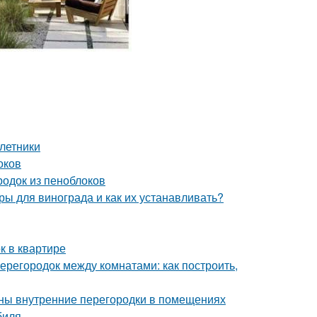
летники
оков
родок из пеноблоков
ы для винограда и как их устанавливать?
к в квартире
перегородок между комнатами: как построить,
ужны внутренние перегородки в помещениях
биля