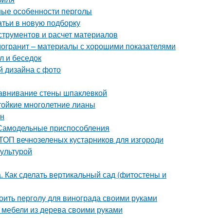
вные особенности перголы
тьи в новую подборку
струментов и расчет материалов
амогранит – материалы с хорошими показателями
л и беседок
й дизайна с фото
равнивание стены шпаклевкой
тойкие многолетние лианы
ен
 Самодельные приспособления
ТОП вечнозеленых кустарников для изгороди
культурой
. Как сделать вертикальный сад (фитостены и
роить перголу для винограда своими руками
 мебели из дерева своими руками