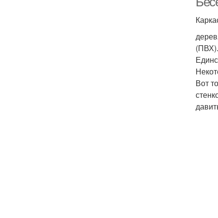
Бес
Карка
дерев
(ПВХ)
Единс
Некот
Вот т
стенк
давит