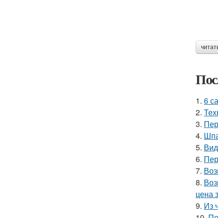
читат
Пос
1.
6 с
2.
Тех
3.
Пер
4.
Шпа
5.
Вид
6.
Пер
7.
Воз
8.
Воз
цена 
9.
Из 
10.
По