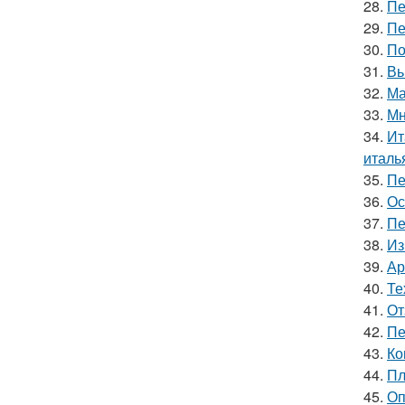
28.
Пе
29.
Пе
30.
По
31.
Вь
32.
Ма
33.
Мн
34.
Ит
италь
35.
Пе
36.
Ос
37.
Пе
38.
Из
39.
Ар
40.
Те
41.
От
42.
Пе
43.
Ко
44.
Пл
45.
Оп