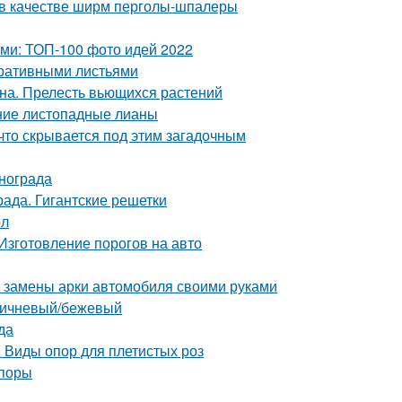
 в качестве ширм перголы-шпалеры
ами: ТОП-100 фото идей 2022
оративными листьями
на. Прелесть вьющихся растений
тние листопадные лианы
что скрывается под этим загадочным
инограда
ада. Гигантские решетки
ол
Изготовление порогов на авто
я замены арки автомобиля своими руками
ричневый/бежевый
да
. Виды опор для плетистых роз
опоры