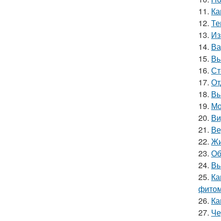
11.
Ка
12.
Те
13.
Из
14.
Ва
15.
Вь
16.
Ст
17.
От
18.
Вы
19.
Мо
20.
Ви
21.
Ве
22.
Жи
23.
Об
24.
Вь
25.
Ка
фитом
26.
Ка
27.
Че