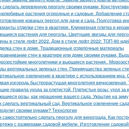
к сделать деревянную перголу своими руками. Конструкти
нелюбивые растения огородные и садовые. Добавление ста
готовление кованых пергол для дачи и сада. Подготовка ин
рианты отделки стен в квартире. Клинкерная плитка и кер
ющиеся растения для перголы. Цветущие звезды для перго
ены в стиле лофт 2022. Дом в стиле лофт 2022: ТОП-80 иде
делка стен в доме. Традиционные отделочные материалы
равнивание стен в квартире или доме своими руками. Вы
розостойкие многолетники и вьющиеся растения.. Морозос
ды вертикальных зеленых стен. Преимущества зеленых ст
ртикальное озеленение в квартире с использованием мха.
вая изгородь быстрорастущая многолетняя вечнозеленая. 
щие правила ухода за плетистой. Плетистые розы: уход за 
ющиеся розы, как украшение вашего сада. Укрытие на зиму
к сделать вертикальный сад. Вертикальное озеленение сада
одули) своими руками? Технологии
к самостоятельно сделать перголу для винограда. Как пост
ртежи с размерами садовой мебели. Изготовление садовой