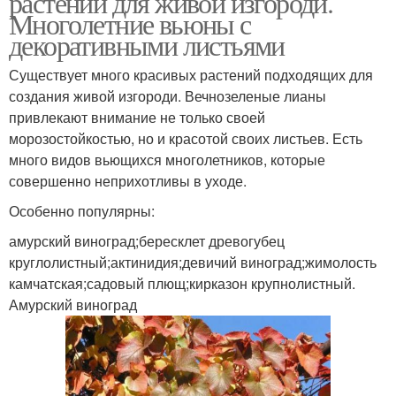
растений для живой изгороди.
Многолетние вьюны с
декоративными листьями
Существует много красивых растений подходящих для
создания живой изгороди. Вечнозеленые лианы
привлекают внимание не только своей
морозостойкостью, но и красотой своих листьев. Есть
много видов вьющихся многолетников, которые
совершенно неприхотливы в уходе.
Особенно популярны:
амурский виноград;бересклет древогубец
круглолистный;актинидия;девичий виноград;жимолость
камчатская;садовый плющ;кирказон крупнолистный.
Амурский виноград