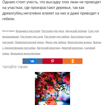
Однако стоит учесть, что высадку этих лиан не проводят
на участках, где произрастают деревья, так как
древогубец негативно влияет на них и даже приводит к
гибели.
Категории:
Вьющиеся растения
,
Растения для дачи
,
Амурский прорыв
,
Сорт для
выращивания
,
Растения для сада
,
Растения для забора
,
Быстрорастущие
растения
,
Привлекательный декор
,
Декор для забора
,
Многолетние вьюны
,
Вьюны
с декоративными листьями
,
Амурский виноград
,
Девичий виноград
,
Садовый
плющ
,
Вьющиеся многолетники
Читайте также