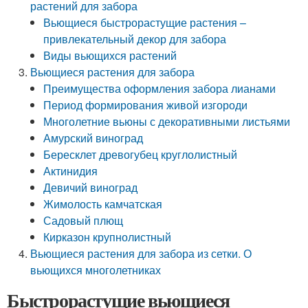
растений для забора
Вьющиеся быстрорастущие растения –
привлекательный декор для забора
Виды вьющихся растений
Вьющиеся растения для забора
Преимущества оформления забора лианами
Период формирования живой изгороди
Многолетние вьюны с декоративными листьями
Амурский виноград
Бересклет древогубец круглолистный
Актинидия
Девичий виноград
Жимолость камчатская
Садовый плющ
Кирказон крупнолистный
Вьющиеся растения для забора из сетки. О
вьющихся многолетниках
Быстрорастущие вьющиеся