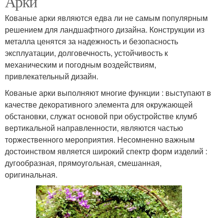
Арки
Кованые арки являются едва ли не самым популярным
решением для ландшафтного дизайна. Конструкции из
металла ценятся за надежность и безопасность
Деревянная арка
Арка для роз
эксплуатации, долговечность, устойчивость к
механическим и погодным воздействиям,
привлекательный дизайн.
Арка из пластиковых
Кованые арки выполняют многие функции : выступают в
Деревянные арки
труб
качестве декоративного элемента для окружающей
обстановки, служат основой при обустройстве клумб
вертикальной направленности, являются частью
торжественного мероприятия. Несомненно важным
Арки для роз
Арка из веток
достоинством является широкий спектр форм изделий :
дугообразная, прямоугольная, смешанная,
оригинальная.