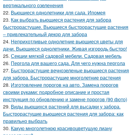
вертикального озеленения
22.
Вьющиеся однолетники для сада. Ипомея
23.
Как выбрать вьющиеся растения для забора
быстрорастущие. Вьющиеся быстрорастущие растения
– привлекательный декор для забора
24.
Неприхотливые однолетние вьющиеся цветы для
дачи. Вьющиеся однолетники. Живая изгородь быстро!
25.
Секции мягкой садовой мебели. Садовая мебель
26.
Пергола для вашего сада. Для чего нужна пергола
27.
Быстрорастущие вечнозеленые вьющиеся растения
для забора. Быстрорастущие многолетние растения
28.
Изготовление порогов на авто. Замена порогов
своими руками: подробное описание и простая
инструкция по обновлению и замене порогов (90 фото)
29.
Виды вьющихся растений для высадки у забора.
Быстрорастущие вьющиеся растения для забора: как
правильно выбрать
30.
Какую многолетнюю красивоцветущую лиану