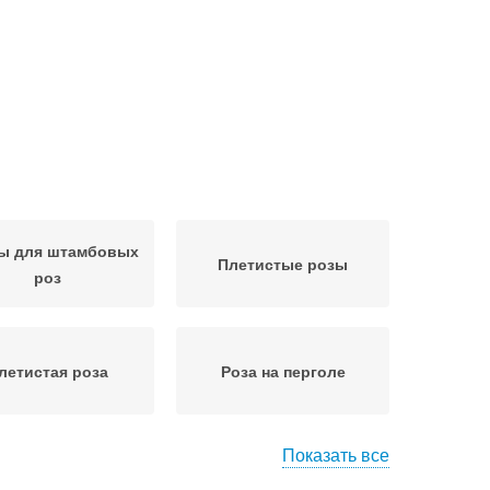
ы для штамбовых
Плетистые розы
роз
летистая роза
Роза на перголе
Показать все
Роза на опоре
Почвопокровные розы