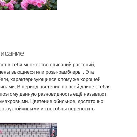
писание
ает в себя множество описаний растений,
ючены вьющиеся или розы-рамблеры . Эта
еги, характеризующиеся к тому же хорошей
пами. В период цветения по всей длине стебля
 (поэтому данную разновидность ещё называют
лумахровыми. Цветение обильное, достаточно
морозоустойчивыми и способны переносить