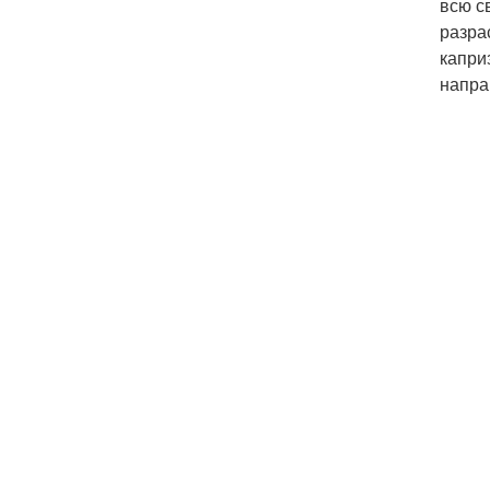
всю с
разра
капри
напра