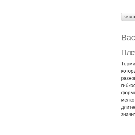
читат
Вас
Пле
Терми
котор
разно
гибко
форми
мелко
длите
значи