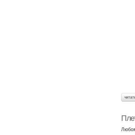
читат
Плет
Любом