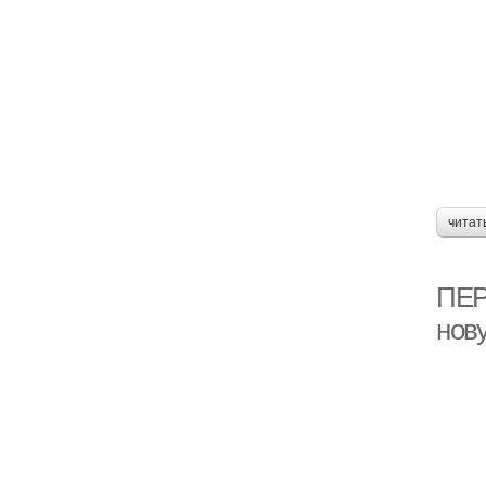
читат
ПЕР
нов