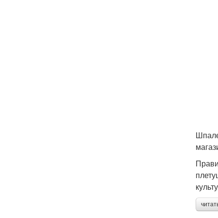
Шпале
магаз
Прави
плету
культ
читат