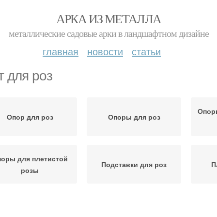
АРКА ИЗ МЕТАЛЛА
металлические садовые арки в ландшафтном дизайне
главная
новости
статьи
т для роз
Опор
Опор для роз
Опоры для роз
оры для плетистой
Подставки для роз
П
розы
Роза на арку
Почвопокровная роза