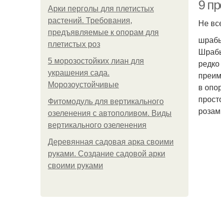
9 пр
Арки перголы для плетистых
растений. Требования,
Не вс
предъявляемые к опорам для
шрабы
плетистых роз
Шрабы
5 морозостойких лиан для
редко
украшения сада.
преим
Морозоустойчивые
в опо
прост
Фитомодуль для вертикального
розам
озеленения с автополивом. Виды
вертикального озеленения
Деревянная садовая арка своими
руками. Создание садовой арки
своими руками