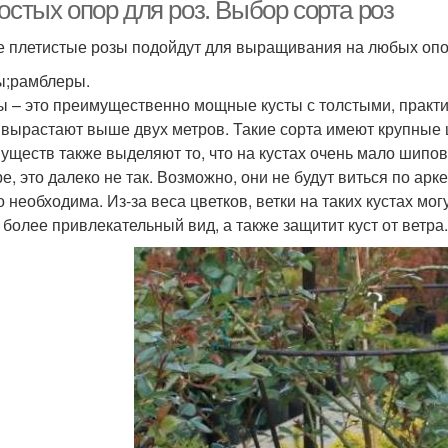
остых опор для роз. Выбор сорта роз
е плетистые розы подойдут для выращивания на любых опор
;рамблеры.
Розы в дизайне
Вьющаяся роза
 – это преимущественно мощные кусты с толстыми, практич
 вырастают выше двух метров. Такие сорта имеют крупные
уществ также выделяют то, что на кустах очень мало шипов.
ре, это далеко не так. Возможно, они не будут виться по ар
о необходима. Из-за веса цветков, ветки на таких кустах мог
 более привлекательный вид, а также защитит куст от ветра.