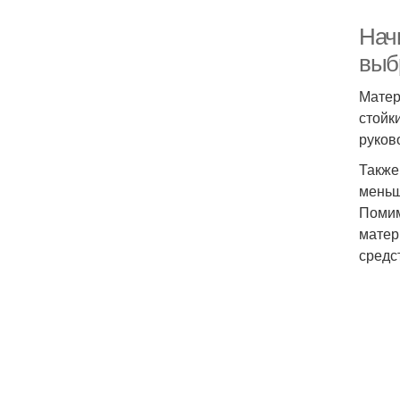
Нач
выб
Матер
стойк
руков
Также
меньш
Помим
матер
средс