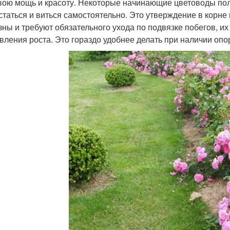
вою мощь и красоту. Некоторые начинающие цветоводы пол
статься и виться самостоятельно. Это утверждение в корне
зны и требуют обязательного ухода по подвязке побегов, 
вления роста. Это гораздо удобнее делать при наличии опо