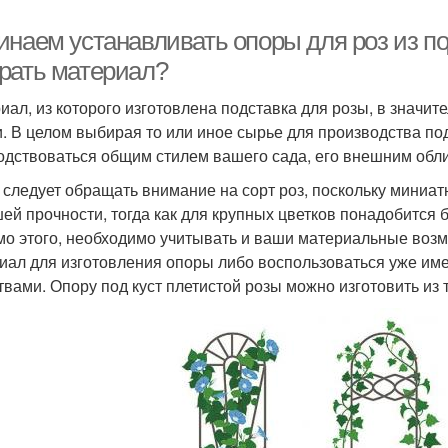
инаем устанавливать опоры для роз из п
рать материал?
иал, из которого изготовлена подставка для розы, в значит
и. В целом выбирая то или иное сырье для производства под
одствоваться общим стилем вашего сада, его внешним обл
 следует обращать внимание на сорт роз, поскольку миниа
ей прочности, тогда как для крупных цветков понадобится
о этого, необходимо учитывать и ваши материальные возм
иал для изготовления опоры либо воспользоваться уже им
твами. Опору под куст плетистой розы можно изготовить из 