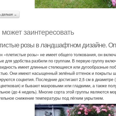
ь дальше →
 может заинтересовать
тистые розы в ландшафтном дизайне. О
н «плетистые розы» не имеет общего толкования, он включ
ые для удобства разбили по группам. В первую группу вкл
видность имеет длинные стелющиеся или дугообразные поб
стью. Они имеют насыщенный зелёный оттенок и покрыты ши
руются соцветия. Последние достигают 2,5 см в диаметре
цветковая) и бывают махровыми или гладкими, а также по
льное (до 4 недель). Многие сорта этой группы являются 
тельное снижение температуры под лёгким укрытием.