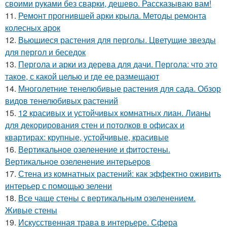
своими руками без сварки, дешево. Рассказываю вам!
11.
Ремонт прогнившей арки крыла. Методы ремонта
колесных арок
12.
Вьющиеся растения для перголы. Цветущие звезды
для пергол и беседок
13.
Пергола и арки из дерева для дачи. Пергола: что это
такое, с какой целью и где ее размещают
14.
Многолетние тенелюбивые растения для сада. Обзор
видов тенелюбивых растений
15.
12 красивых и устойчивых комнатных лиан. Лианы
для декорирования стен и потолков в офисах и
квартирах: крупные, устойчивые, красивые
16.
Вертикальное озеленение и фитостены.
Вертикальное озеленение интерьеров
17.
Стена из комнатных растений: как эффектно оживить
интерьер с помощью зелени
18.
Все чаще стены с вертикальным озеленением.
Живые стены
19.
Искусственная трава в интерьере. Сфера