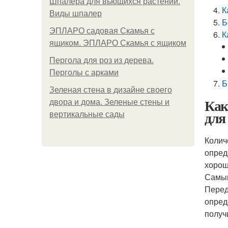
Шпалера для вьющихся растений.
К
Виды шпалер
Б
ЭПЛАРО садовая Скамья с
К
ящиком. ЭПЛАРО Скамья с ящиком
Пергола для роз из дерева.
Перголы с арками
Б
Зеленая стена в дизайне своего
Как
двора и дома. Зеленые стены и
для
вертикальные сады
Колич
опред
хорош
Самым
Перед
опред
получ