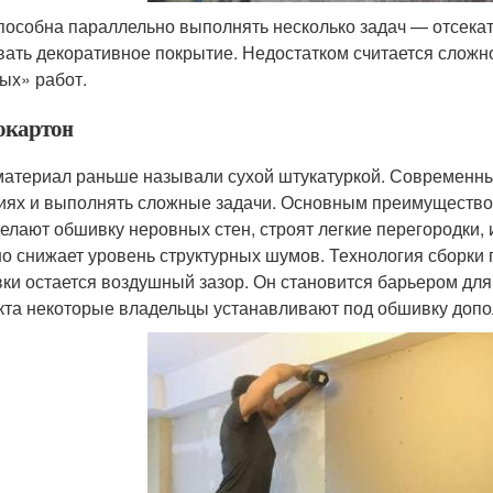
пособна параллельно выполнять несколько задач — отсекат
вать декоративное покрытие. Недостатком считается слож
ых» работ.
окартон
материал раньше называли сухой штукатуркой. Современны
иях и выполнять сложные задачи. Основным преимуществом 
делают обшивку неровных стен, строят легкие перегородки,
о снижает уровень структурных шумов. Технология сборки п
ки остается воздушный зазор. Он становится барьером для
та некоторые владельцы устанавливают под обшивку допо