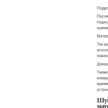
Подро
После
подхо
шумов
Матер
Так к
испол
повер
Декор
Также
комму
время
устра
Шум
мат