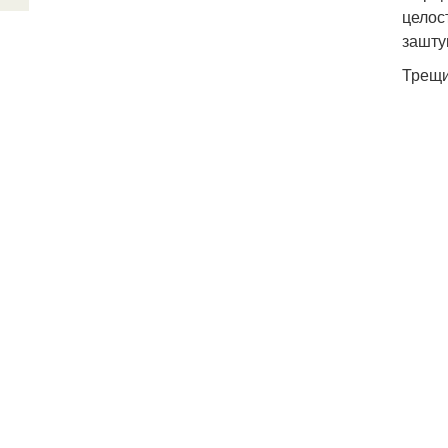
целос
зашту
Трещи