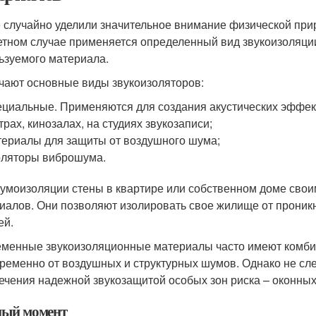
 случайно уделили значительное внимание физической при
етном случае применяется определенный вид звукоизоляции
ьзуемого материала.
чают основные виды звукоизоляторов:
циальные. Применяются для создания акустических эффек
трах, кинозалах, на студиях звукозаписи;
ериалы для защиты от воздушного шума;
ляторы виброшума.
умоизоляции стены в квартире или собственном доме свои
иалов. Они позволяют изолировать свое жилище от проник
ей.
менные звукоизоляционные материалы часто имеют комби
ременно от воздушных и структурных шумов. Однако не сле
ечения надежной звукозащитой особых зон риска – оконных
ый момент