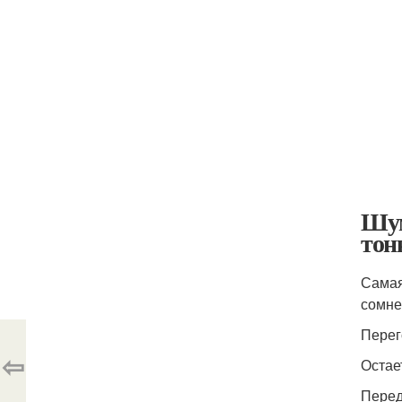
Шум
тон
Самая
сомне
Перег
⇦
Остае
Перед