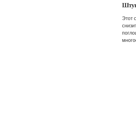
Штук
Этот 
снизи
погло
много