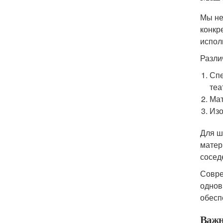
Мы не
конкр
испол
Разли
Спе
теа
Мат
Изо
Для ш
матер
сосед
Совре
однов
обесп
Важн