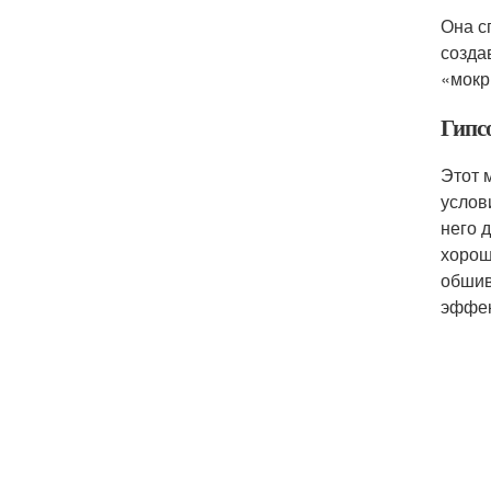
Она с
созда
«мокр
Гипс
Этот 
услов
него 
хорош
обшив
эффек