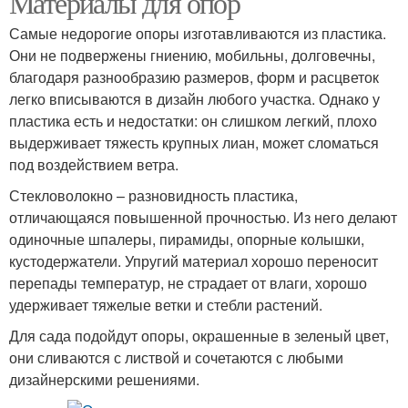
Материалы для опор
Самые недорогие опоры изготавливаются из пластика.
Они не подвержены гниению, мобильны, долговечны,
Опоры для вьющихся
Опор для вьющихся
благодаря разнообразию размеров, форм и расцветок
растений
растений
легко вписываются в дизайн любого участка. Однако у
пластика есть и недостатки: он слишком легкий, плохо
выдерживает тяжесть крупных лиан, может сломаться
под воздействием ветра.
Стекловолокно – разновидность пластика,
отличающаяся повышенной прочностью. Из него делают
одиночные шпалеры, пирамиды, опорные колышки,
кустодержатели. Упругий материал хорошо переносит
перепады температур, не страдает от влаги, хорошо
удерживает тяжелые ветки и стебли растений.
Для сада подойдут опоры, окрашенные в зеленый цвет,
они сливаются с листвой и сочетаются с любыми
дизайнерскими решениями.