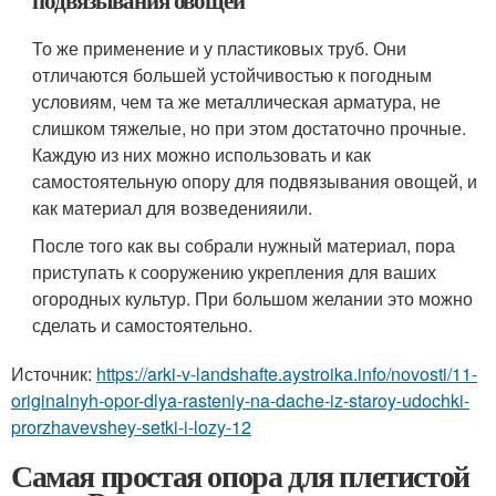
подвязывания овощей
То же применение и у пластиковых труб. Они
отличаются большей устойчивостью к погодным
условиям, чем та же металлическая арматура, не
слишком тяжелые, но при этом достаточно прочные.
Каждую из них можно использовать и как
самостоятельную опору для подвязывания овощей, и
как материал для возведенияили.
После того как вы собрали нужный материал, пора
приступать к сооружению укрепления для ваших
огородных культур. При большом желании это можно
сделать и самостоятельно.
Источник:
https://arki-v-landshafte.aystroika.info/novosti/11-
originalnyh-opor-dlya-rasteniy-na-dache-iz-staroy-udochki-
prorzhavevshey-setki-i-lozy-12
Самая простая опора для плетистой