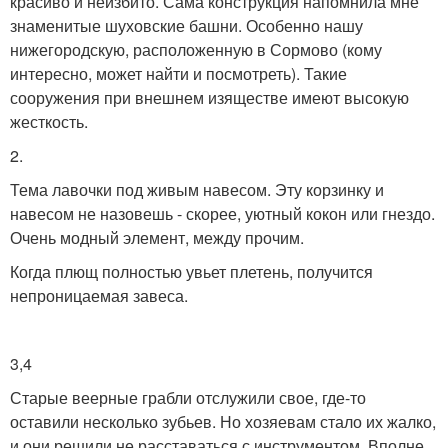
красиво и неизбито. Сама конструкция напомнила мне
знаменитые шуховские башни. Особенно нашу
нижегородскую, расположенную в Сормово (кому
интересно, может найти и посмотреть). Такие
сооружения при внешнем изяществе имеют высокую
жесткость.
2.
Тема лавочки под живым навесом. Эту корзинку и
навесом не назовешь - скорее, уютный кокон или гнездо.
Очень модный элемент, между прочим.
Когда плющ полностью увьет плетень, получится
непроницаемая завеса.
3,4
Старые веерные грабли отслужили свое, где-то
оставили несколько зубьев. Но хозяевам стало их жалко,
и они решили не расставаться с инструментом. Вполне