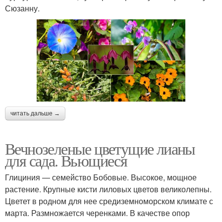
Сюзанну.
Лианы с большими
Лунная лиана
листьями
Лианы для оформления
Лианы с названием
читать дальше →
Вечнозеленые цветущие лианы
Лианы для дачи
Вьющиеся лианы
для сада. Вьющиеся
Глициния — семейство Бобовые. Высокое, мощное
растение. Крупные кисти лиловых цветов великолепны.
Декоративнолистные
Лианы для дизайна
Цветет в родном для нее средиземноморском климате с
лианы
марта. Размножается черенками. В качестве опор