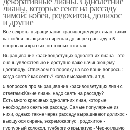
декоративные лианы. Однолетние
лианы, которые сеют на рассаду
зимой: кобея, родохитон, долихос
и другие
Лианы для
вертикального
Лианы для сада
Все секреты выращивания красивоцветущих лиан, таких
озеленения
как кобея, вьющаяся сирень и др, через рассаду в 5
вопросах и кратких, но точных ответах.
Выращивание красивоцветущих однолетних лиана - это
Комнатные лианы
Цветущие лианы
очень увлекательно и доступно даже начинающему
цветоводу. Отвечаем по порядку на все ваши вопросы:
когда сеять? как сеять? когда высаживать и т.д.
5 вопросов про выращивание красивоцветущих лиан с
Вечнозеленые лианы
Лианы для забора
ответами:Какие лианы надо сеять на рассаду?
Есть много красивых однолетних лиан, которые
необходимо сеять на рассаду. Самые популярные из
нихи, однако также через рассаду выращивают долихос -
Морозостойкие лианы
Быстрорастущие лианы
вьющуюся сирень, эккремокарпус , родохитон -
пурпурный колокол, тунбергию крылатую - Черноглазую