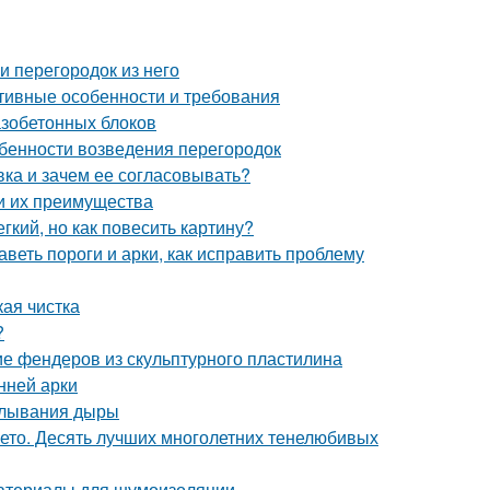
и перегородок из него
ктивные особенности и требования
азобетонных блоков
обенности возведения перегородок
вка и зачем ее согласовывать?
 и их преимущества
гкий, но как повесить картину?
веть пороги и арки, как исправить проблему
ая чистка
?
ие фендеров из скульптурного пластилина
нней арки
делывания дыры
ето. Десять лучших многолетних тенелюбивых
Материалы для шумоизоляции