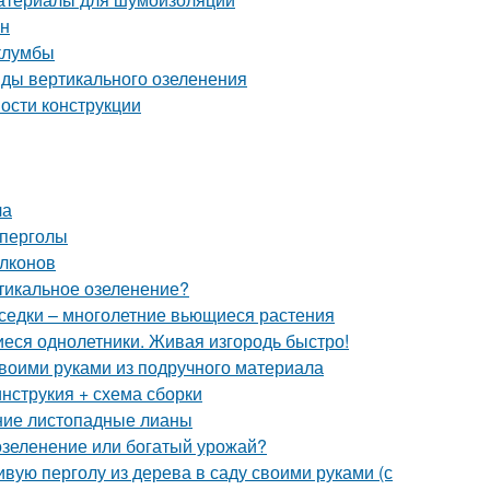
ен
клумбы
иды вертикального озеленения
ости конструкции
ла
 перголы
алконов
тикальное озеленение?
седки – многолетние вьющиеся растения
еся однолетники. Живая изгородь быстро!
своими руками из подручного материала
нструкия + схема сборки
тние листопадные лианы
озеленение или богатый урожай?
ивую перголу из дерева в саду своими руками (с