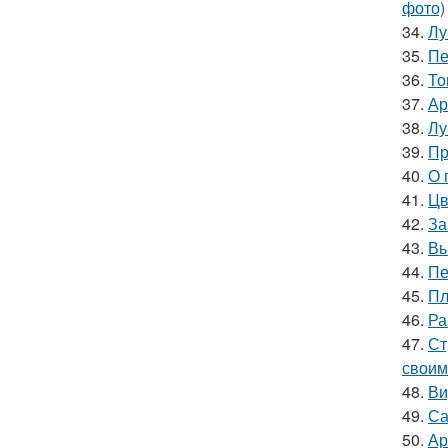
фото)
34.
Лу
35.
Пе
36.
То
37.
Ар
38.
Лу
39.
Пр
40.
О 
41.
Цв
42.
За
43.
Вь
44.
Пе
45.
Пл
46.
Ра
47.
Ст
своим
48.
Ви
49.
Са
50.
Ар