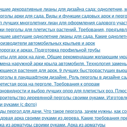
чшие декоративные лианы для дизайна сада: однолетние, м
рголы арки для сада. Виды и функции садовых арок и перг
п лучших многолетних лиан для оформления садового учас
ки перголы для плетистых растений. Требования, предъявл
чшие цветущие однолетние лианы для сада. Какие однолет
оизводители автомобильных крыльев и арок
порогах и арках. Подготовка профильной трубы
еты для арок на даче. Общие рекомендации желающим украс
мена наружной арки крыла автомобиля. Технология замены
ющиеся растения для арок. 9 лучших быстрорастущих вьющи
рголы в ландшафтном дизайне. Роль перголы в дизайне са
етистая роза на перголе. Требования к опорам
зновидности и выбор лучших опор для плетистых роз. Плю
роительство деревянной перголы своими руками. Изготовле
и руками (с фото)
ды пергол для дачи. Что такое пергола, зачем нужны, как со
довая арка своими руками из дерева. Какие требования п
ка из арматуры своими руками. Арка из арматуры