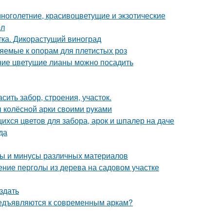
ноголетние, красивоцветущие и экзотические
ол
тка. Дикорастущий виноград
яемые к опорам для плетистых роз
ние цветущие лианы можно посадить
ить забор, строения, участок.
 колёсной арки своими руками
хся цветов для забора, арок и шпалер на даче
да
сы и минусы различных материалов
ние перголы из дерева на садовом участке
здать
редъявляются к современным аркам?