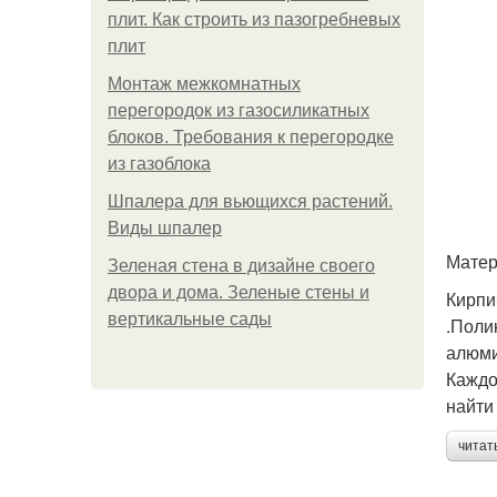
плит. Как строить из пазогребневых
плит
Монтаж межкомнатных
перегородок из газосиликатных
блоков. Требования к перегородке
из газоблока
Шпалера для вьющихся растений.
Виды шпалер
Матер
Зеленая стена в дизайне своего
двора и дома. Зеленые стены и
Кирпи
вертикальные сады
.Поли
алюми
Каждо
найти
читат