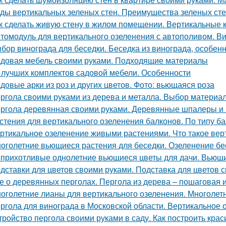
ды вертикальных зеленых стен. Преимущества зеленых ст
к сделать живую стену в жилом помещении. Вертикальные 
томодуль для вертикального озеленения с автополивом. В
бор винограда для беседки. Беседка из винограда, особенн
довая мебель своими руками. Подходящие материалы
 лучших комплектов садовой мебели. Особенности
довые арки из роз и других цветов. Фото: вьющаяся роза
ргола своими руками из дерева и металла. Выбор материа
ргола деревянная своими руками. Деревянные шпалеры и
стения для вертикального озеленения балконов. По типу б
ртикальное озеленение живыми растениями. Что такое вер
оголетние вьющиеся растения для беседки. Озеленение бе
прихотливые однолетние вьющиеся цветы для дачи. Вьющи
дставки для цветов своими руками. Подставка для цветов 
е о деревянных перголах. Пергола из дерева – пошаговая и
оголетние лианы для вертикального озеленения. Многоле
ргола для винограда в Московской области. Вертикальное 
тройство пергола своими руками в саду. Как построить крас