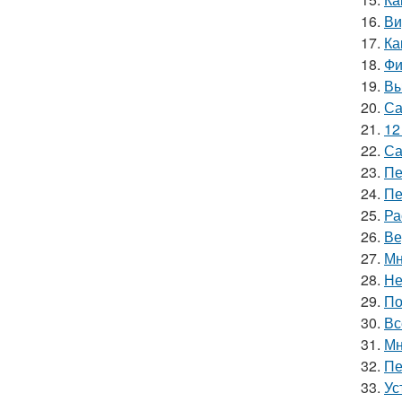
16.
Ви
17.
Ка
18.
Фи
19.
Вы
20.
Са
21.
12
22.
Са
23.
Пе
24.
Пе
25.
Ра
26.
Ве
27.
Мн
28.
Не
29.
По
30.
Вс
31.
Мн
32.
Пе
33.
Ус