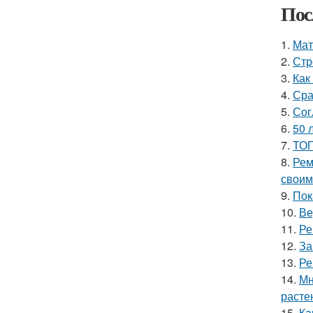
Пос
1.
Мат
2.
Стр
3.
Как
4.
Сра
5.
Сог
6.
50 
7.
ТОП
8.
Рем
своим
9.
Пок
10.
Ве
11.
Ре
12.
За
13.
Ре
14.
Мн
расте
15.
Ка