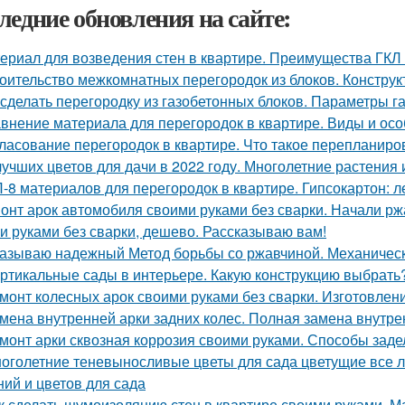
ледние обновления на сайте:
ериал для возведения стен в квартире. Преимущества ГКЛ 
оительство межкомнатных перегородок из блоков. Констру
 сделать перегородку из газобетонных блоков. Параметры г
внение материала для перегородок в квартире. Виды и ос
ласование перегородок в квартире. Что такое перепланиро
лучших цветов для дачи в 2022 году. Многолетние растения
-8 материалов для перегородок в квартире. Гипсокартон: ле
онт арок автомобиля своими руками без сварки. Начали ржа
и руками без сварки, дешево. Рассказываю вам!
азываю надежный Метод борьбы со ржавчиной. Механическ
ртикальные сады в интерьере. Какую конструкцию выбрать
монт колесных арок своими руками без сварки. Изготовлен
мена внутренней арки задних колес. Полная замена внутре
монт арки сквозная коррозия своими руками. Способы за
оголетние теневыносливые цветы для сада цветущие все л
ний и цветов для сада
к сделать шумоизоляцию стен в квартире своими руками. 