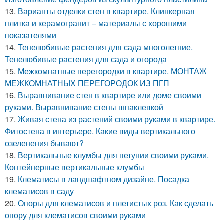
13.
Варианты отделки стен в квартире. Клинкерная
плитка и керамогранит – материалы с хорошими
показателями
14.
Тенелюбивые растения для сада многолетние.
Тенелюбивые растения для сада и огорода
15.
Межкомнатные перегородки в квартире. МОНТАЖ
МЕЖКОМНАТНЫХ ПЕРЕГОРОДОК ИЗ ПГП
16.
Выравнивание стен в квартире или доме своими
руками. Выравнивание стены шпаклевкой
17.
Живая стена из растений своими руками в квартире.
Фитостена в интерьере. Какие виды вертикального
озеленения бывают?
18.
Вертикальные клумбы для петунии своими руками.
Контейнерные вертикальные клумбы
19.
Клематисы в ландшафтном дизайне. Посадка
клематисов в саду
20.
Опоры для клематисов и плетистых роз. Как сделать
опору для клематисов своими руками