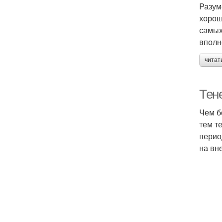
Разум
хорош
самых
вполн
читат
Тен
Чем б
тем т
перио
на вн