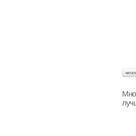
читат
Мно
луч