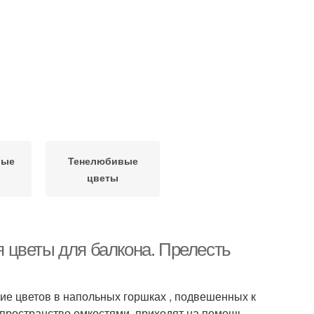
вые
Тенелюбивые
цветы
 цветы для балкона. Прелесть
е цветов в напольных горшках , подвешенных к
 пространство емкостями, приходят на помощь