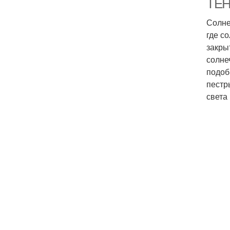
ТЕ
Солне
где с
закры
солне
подоб
пестр
света