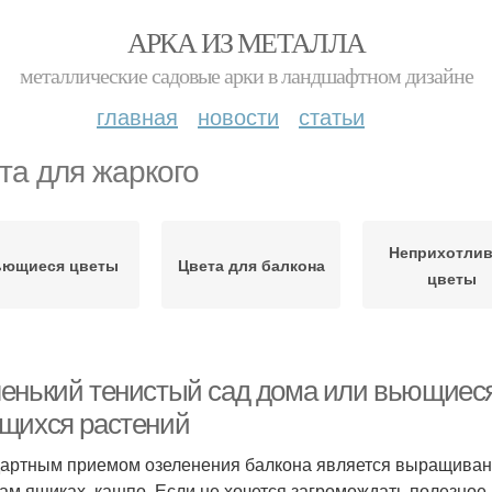
АРКА ИЗ МЕТАЛЛА
металлические садовые арки в ландшафтном дизайне
главная
новости
статьи
та для жаркого
Неприхотли
ьющиеся цветы
Цвета для балкона
цветы
енький тенистый сад дома или вьющиеся
щихся растений
артным приемом озеленения балкона является выращивани
ам ящиках, кашпо. Если не хочется загромождать полезное