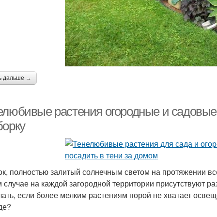
ь дальше →
елюбивые растения огородные и садовые.
борку
ок, полностью залитый солнечным светом на протяжении все
 случае на каждой загородной территории присутствуют ра
лать, если более мелким растениям порой не хватает осве
де?