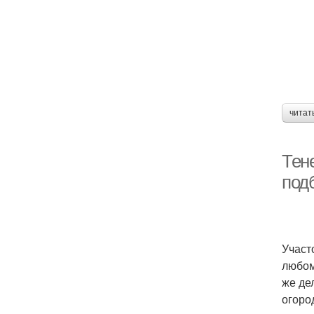
читат
Тен
под
Участ
любом
же де
огоро