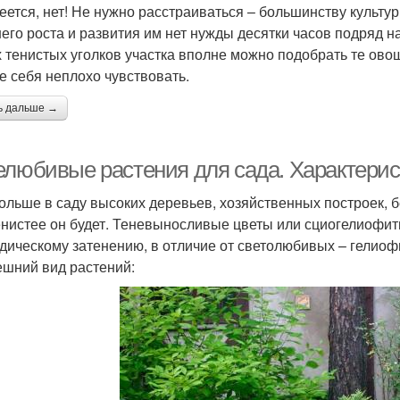
еется, нет! Не нужно расстраиваться – большинству культур
его роста и развития им нет нужды десятки часов подряд н
 тенистых уголков участка вполне можно подобрать те ово
е себя неплохо чувствовать.
ь дальше →
елюбивые растения для сада. Характери
ольше в саду высоких деревьев, хозяйственных построек, бе
енистее он будет. Теневыносливые цветы или сциогелиофит
дическому затенению, в отличие от светолюбивых – гелиоф
ешний вид растений: