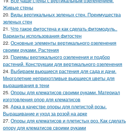
19.
Все чаще стены с вертикальным озеленением.
Живые стены
20.
Виды вертикальных зеленых стен. Преимущества
зеленых стен
21.
Что такое фитостена и как сделать фитомодуль..
Варианты использования фитостен
22.
Основные элементы вертикального озеленения
своими руками. Растения
23.
Приемы вертикального озеленения и подбор
растений. Конструкции для вертикального озеленения
24.
Выбираем вьющиеся растения для сада и дачи.
Многолетние неприхотливые вьющиеся цветы для
выращивания в тени
25.
Опоры для клематисов своими руками. Материал
изготовления опор для клематисов
26.
Арка в качестве опоры для плетистой розы.
Выращивание и уход за розой на арке
27.
Опоры для клематисов и плетистых роз. Как сделать
опору для клематисов своими руками