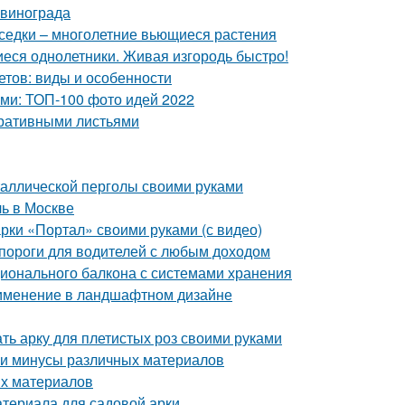
 винограда
седки – многолетние вьющиеся растения
еся однолетники. Живая изгородь быстро!
етов: виды и особенности
ами: ТОП-100 фото идей 2022
оративными листьями
таллической перголы своими руками
ль в Москве
рки «Портал» своими руками (с видео)
 пороги для водителей с любым доходом
ционального балкона с системами хранения
рименение в ландшафтном дизайне
ать арку для плетистых роз своими руками
 и минусы различных материалов
ых материалов
атериала для садовой арки