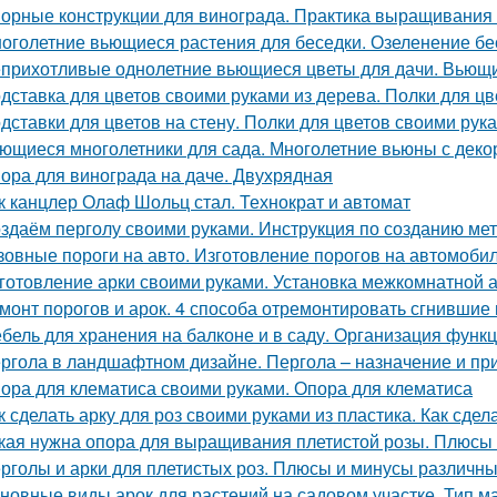
орные конструкции для винограда. Практика выращивания
оголетние вьющиеся растения для беседки. Озеленение бе
прихотливые однолетние вьющиеся цветы для дачи. Вьющи
дставка для цветов своими руками из дерева. Полки для цв
дставки для цветов на стену. Полки для цветов своими рук
ющиеся многолетники для сада. Многолетние вьюны с дек
ора для винограда на даче. Двухрядная
к канцлер Олаф Шольц стал. Технократ и автомат
здаём перголу своими руками. Инструкция по созданию ме
зовные пороги на авто. Изготовление порогов на автомоби
готовление арки своими руками. Установка межкомнатной а
монт порогов и арок. 4 способа отремонтировать сгнившие
бель для хранения на балконе и в саду. Организация функ
ргола в ландшафтном дизайне. Пергола – назначение и п
ора для клематиса своими руками. Опора для клематиса
к сделать арку для роз своими руками из пластика. Как сдел
кая нужна опора для выращивания плетистой розы. Плюсы
рголы и арки для плетистых роз. Плюсы и минусы различн
новные виды арок для растений на садовом участке. Тип м