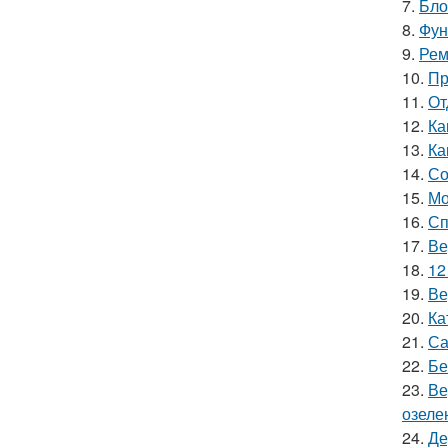
7.
Бло
8.
Фун
9.
Рем
10.
Пр
11.
От
12.
Ка
13.
Ка
14.
Со
15.
Мо
16.
Сп
17.
Ве
18.
12
19.
Ве
20.
Ка
21.
Са
22.
Бе
23.
Ве
озеле
24.
Де