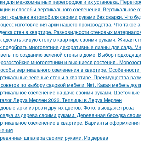
ки для межкомнатных перегородок и их установка. Перегор
кции и способы вертикального озеленения. Вертикальное о
онт крыльев автомобиля своими руками без сварки. Что бу
оцесс изготовления арки нашего производства. Что такое 
делка стен в квартире. Разновидности стеновых материало
к сделать живую стену в квартире своими руками. Живая ст
к подобрать многолетние декоративные лианы для сада. М
веты по созданию зеленой стены в доме. Выбор подходящи
розостойкие многолетники и вьющиеся растения.. Морозос
особы вертикального озеленения в квартире. Особенности
ртикальные зеленые стены в квартире. Преимущества разм
 советов по выбору садовой мебели. №1. Какая мебель долж
ртикальное озеленение на даче своими руками. Цветочные
талог Леруа Мерлен 2022. Теплицы в Леруа Мерлен
довые арки из роз и других цветов. Фото: вьющаяся роза
седка из дерева своими руками. Деревянная беседка своим
ртикальное озеленение в квартире. Варианты оформления
нения
ревянная шпалера своими руками. Из дерева