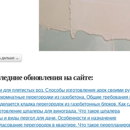
ь дальше →
ледние обновления на сайте:
и для плетистых роз. Способы изготовления арок своими р
комнатные перегородки из газобетона. Общие требования
 делается кладка перегородок из газобетонных блоков. Как 
отовление шпалеры для винограда. Что такое шпалера
ы и виды пергол для дачи. Особенности и назначение
ласование перегородок в квартире. Что такое перепланиро