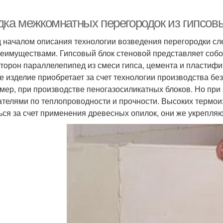
дка межкомнатных перегородок из гипсовы
 началом описания технологии возведения перегородки сл
реимуществами. Гипсовый блок стеновой представляет собо
сторон параллелепипед из смеси гипса, цемента и пластиф
е изделие приобретает за счет технологии производства бе
мер, при производстве пеногазосиликатных блоков. Но при
ателями по теплопроводности и прочности. Высоких термо
ься за счет применения древесных опилок, они же укрепляют