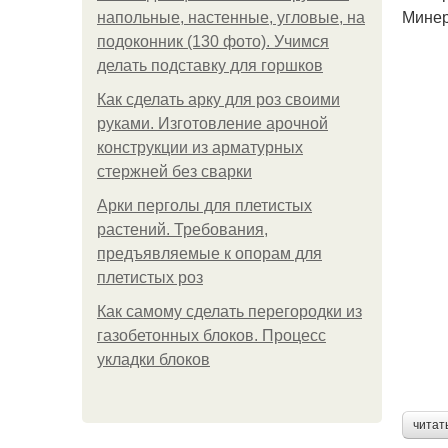
Минер
напольные, настенные, угловые, на
подоконник (130 фото). Учимся
делать подставку для горшков
Как сделать арку для роз своими
руками. Изготовление арочной
конструкции из арматурных
стержней без сварки
Арки перголы для плетистых
растений. Требования,
предъявляемые к опорам для
плетистых роз
Как самому сделать перегородки из
газобетонных блоков. Процесс
укладки блоков
читат