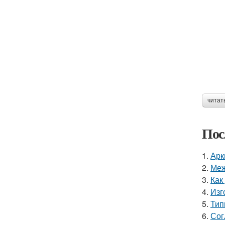
читат
Пос
1.
Арк
2.
Меж
3.
Как
4.
Изг
5.
Тип
6.
Сог