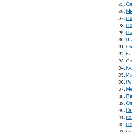
25.
Оп
26.
Мн
27.
Не
28.
По
29.
По
30.
Вь
31.
Оп
32.
Ка
33.
Со
34.
Ку
35.
Из
36.
Ре
37.
Ме
38.
Пе
39.
Оп
40.
Ка
41.
Ка
42.
Пе
43.
Ос