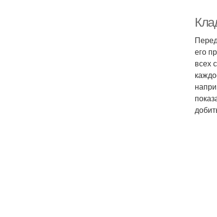
Кла
Перед
его п
всех 
каждо
напри
показ
добит