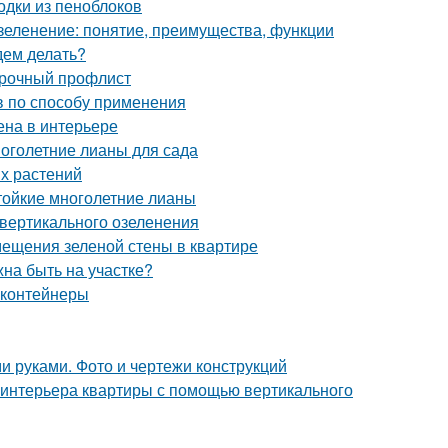
одки из пеноблоков
зеленение: понятие, преимущества, функции
дем делать?
арочный профлист
в по способу применения
ена в интерьере
ноголетние лианы для сада
х растений
тойкие многолетние лианы
 вертикального озеленения
ещения зеленой стены в квартире
на быть на участке?
 контейнеры
и руками. Фото и чертежи конструкций
 интерьера квартиры с помощью вертикального