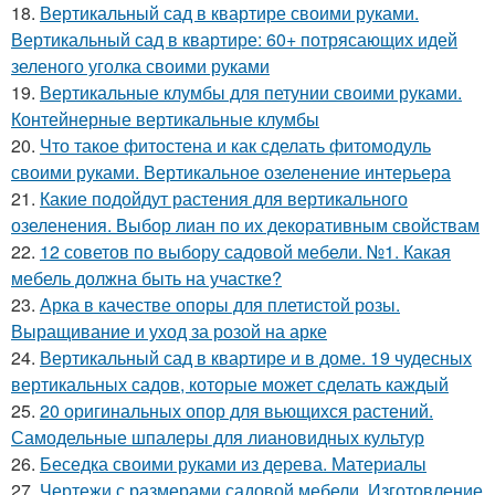
18.
Вертикальный сад в квартире своими руками.
Вертикальный сад в квартире: 60+ потрясающих идей
зеленого уголка своими руками
19.
Вертикальные клумбы для петунии своими руками.
Контейнерные вертикальные клумбы
20.
Что такое фитостена и как сделать фитомодуль
своими руками. Вертикальное озеленение интерьера
21.
Какие подойдут растения для вертикального
озеленения. Выбор лиан по их декоративным свойствам
22.
12 советов по выбору садовой мебели. №1. Какая
мебель должна быть на участке?
23.
Арка в качестве опоры для плетистой розы.
Выращивание и уход за розой на арке
24.
Вертикальный сад в квартире и в доме. 19 чудесных
вертикальных садов, которые может сделать каждый
25.
20 оригинальных опор для вьющихся растений.
Самодельные шпалеры для лиановидных культур
26.
Беседка своими руками из дерева. Материалы
27.
Чертежи с размерами садовой мебели. Изготовление