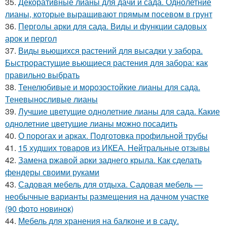
35.
Декоративные лианы для дачи и сада. Однолетние
лианы, которые выращивают прямым посевом в грунт
36.
Перголы арки для сада. Виды и функции садовых
арок и пергол
37.
Виды вьющихся растений для высадки у забора.
Быстрорастущие вьющиеся растения для забора: как
правильно выбрать
38.
Тенелюбивые и морозостойкие лианы для сада.
Теневыносливые лианы
39.
Лучшие цветущие однолетние лианы для сада. Какие
однолетние цветущие лианы можно посадить
40.
О порогах и арках. Подготовка профильной трубы
41.
15 худших товаров из ИКЕА. Нейтральные отзывы
42.
Замена ржавой арки заднего крыла. Как сделать
фендеры своими руками
43.
Садовая мебель для отдыха. Садовая мебель —
необычные варианты размещения на дачном участке
(90 фото новинок)
44.
Мебель для хранения на балконе и в саду.