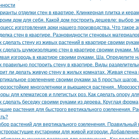
нности
рианты отделки стен в квартире. Клинкерная плитка и кер
роим дом для себя. Какой дом построить дешевле: выбор э
оцесс изготовления арки нашего производства. Что такое 
делка стен в квартире. Разновидности стеновых материало
к сделать стену из живых растений в квартире своими рука
к сделать шумоизоляцию стен в квартире своими руками. 
вая изгородь в квартире своими руками. Ша. Определите н
к правильно построить стену в квартире. Виды разделител
оит ли делать живую стену в жилых комнатах. Живая стена 
ртикальное озеленение своими руками за 5 простых шагов
розостойкие многолетники и вьющиеся растения.. Морозос
оры для клематисов и плетистых роз. Как сделать опору дл
к сделать беседку своими руками из дерева. Круглая форма
чшие растения для быстрого вертикального озеленения. Ра
ть?
бор растений для вертикального озеленения. Правильный
строрастущие кустарники для живой изгороди. Добавление 
дбираем вьющиеся растения для озеленения.. Как подобра