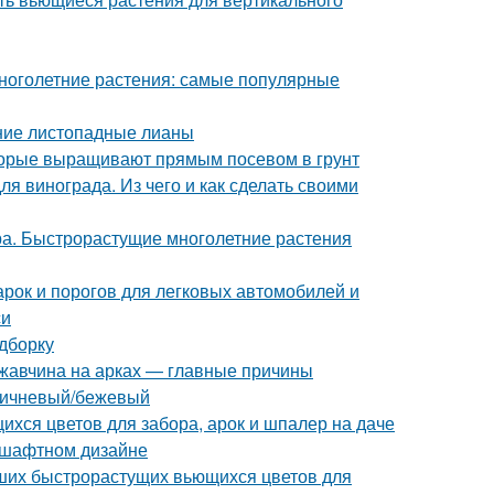
ноголетние растения: самые популярные
тние листопадные лианы
оторые выращивают прямым посевом в грунт
я винограда. Из чего и как сделать своими
а. Быстрорастущие многолетние растения
арок и порогов для легковых автомобилей и
си
одборку
жавчина на арках — главные причины
ричневый/бежевый
хся цветов для забора, арок и шпалер на даче
ндшафтном дизайне
чших быстрорастущих вьющихся цветов для