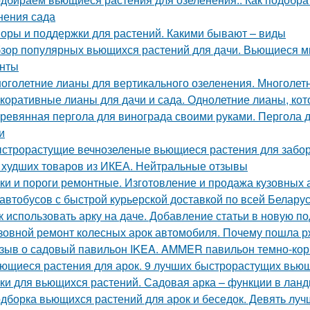
нения сада
оры и поддержки для растений. Какими бывают – виды
зор популярных вьющихся растений для дачи. Вьющиеся м
нты
оголетние лианы для вертикального озеленения. Многоле
коративные лианы для дачи и сада. Однолетние лианы, к
ревянная пергола для винограда своими руками. Пергола дл
и
строрастущие вечнозеленые вьющиеся растения для забор
 худших товаров из ИКЕА. Нейтральные отзывы
ки и пороги ремонтные. Изготовление и продажа кузовных 
автобусов с быстрой курьерской доставкой по всей Белару
к использовать арку на даче. Добавление статьи в новую п
зовной ремонт колесных арок автомобиля. Почему пошла р
зыв о садовый павильон IKEA. AMMER павильон темно-ко
ющиеся растения для арок. 9 лучших быстрорастущих вьющи
ки для вьющихся растений. Садовая арка – функции в ла
дборка вьющихся растений для арок и беседок. Девять лу