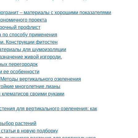
амогранит – материалы с хорошими показателями
кономичного проекта
арочный профлист
в по способу применения
ми. Конструкции фитостен
Материалы для шумоизоляции
азначение живой изгороди.
ьных перегородок
и ее особенности
. Методы вертикального озеленения
тойкие многолетние лианы
я клематисов своими руками
стения для вертикального озеленения: как
 выбор растений
статьи в новую подборку
ть вьющиеся растения для вертикального