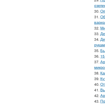
озеле
30.
Оп
31.
Об
вариа
32.
Мн
33.
Де
34.
Де
рукам
35.
Бы
36.
15
37.
Ар
микро
38.
Ка
39.
Ку
40.
От
41.
Вь
42.
Ар
43.
По