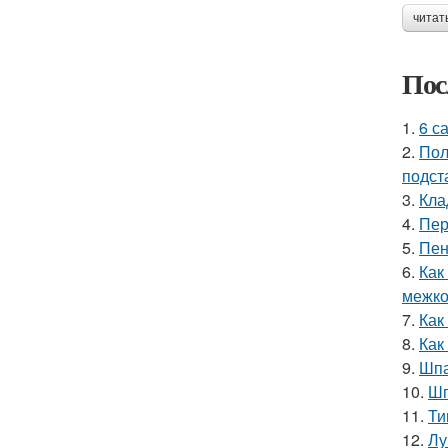
читат
Пос
1.
6 с
2.
Пол
подст
3.
Кла
4.
Пер
5.
Пен
6.
Как
межко
7.
Как
8.
Как
9.
Шпа
10.
Шп
11.
Ти
12.
Лу