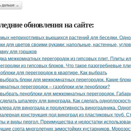
ь дальше →
ледние обновления на сайте:
амых неприхотливых вьющихся растений для беседки. Одно
ки для цветов своими руками: напольные, настенные, углов
авку для горшков
дка межкомнатных перегородок из гипсовых плит. Плиты ил
егородки из гипсовых блоков. Что такое пазогребневые пл
облоки для перегородок в квартире. Как выбрать
 выбрать блоки для межкомнатных перегородок. Какие блок
мнатных перегородок – газоблоки или пеноблоки?
 выбрать пеноблоки для межкомнатных перегородок. Габар
 сделать шпалеру для винограда. Как сделать одноплоскос
лера для винограда и продуктивность виноградника. Одно
алерная конструкция под виноград из пластиковых труб. 
пы и виды пергол. Преимущества и недостатки использова
чшие сорта многолетних зимостойких кустарников. Морозос