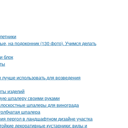
летники
ые, на подоконник (130 фото). Учимся делать
и блок
иты
и лучше использовать для возведения
иты изделий
тную шпалеру своими руками
плоскостные шпалеры для винограда
Столбчатая шпалера
ния пергол в ландшафтном дизайне участка
тойкие декоративные кустарники: виды и