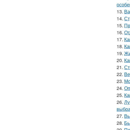
особе
13.
Ва
14.
Ст
15.
Пр
16.
От
17.
Ка
18.
Ка
19.
Жи
20.
Ка
21.
Ст
22.
Ве
23.
Мо
24.
Оп
25.
Ка
26.
Лу
выбра
27.
Вы
28.
Бы
29.
По