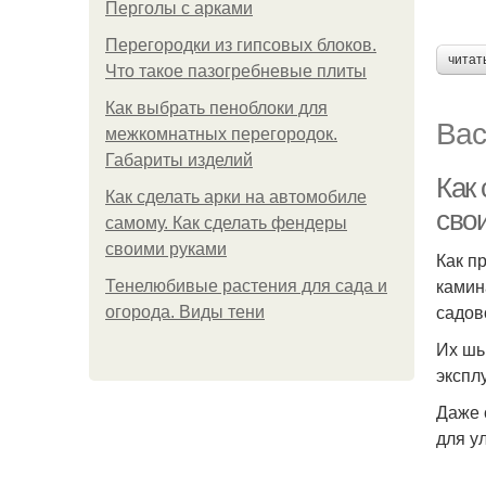
Перголы с арками
Перегородки из гипсовых блоков.
читат
Что такое пазогребневые плиты
Как выбрать пеноблоки для
Вас
межкомнатных перегородок.
Габариты изделий
Как
Как сделать арки на автомобиле
сво
самому. Как сделать фендеры
своими руками
Как п
камин
Тенелюбивые растения для сада и
садов
огорода. Виды тени
Их шь
экспл
Даже 
для у