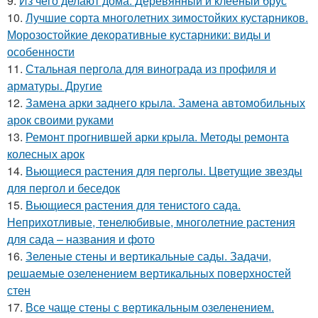
9.
Из чего делают дома. Деревянный и клееный брус
10.
Лучшие сорта многолетних зимостойких кустарников.
Морозостойкие декоративные кустарники: виды и
особенности
11.
Стальная пергола для винограда из профиля и
арматуры. Другие
12.
Замена арки заднего крыла. Замена автомобильных
арок своими руками
13.
Ремонт прогнившей арки крыла. Методы ремонта
колесных арок
14.
Вьющиеся растения для перголы. Цветущие звезды
для пергол и беседок
15.
Вьющиеся растения для тенистого сада.
Неприхотливые, тенелюбивые, многолетние растения
для сада – названия и фото
16.
Зеленые стены и вертикальные сады. Задачи,
решаемые озеленением вертикальных поверхностей
стен
17.
Все чаще стены с вертикальным озеленением.