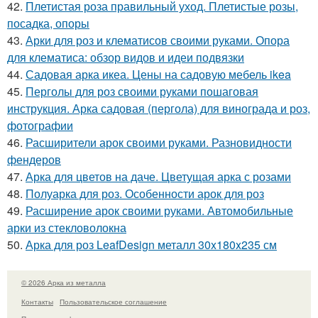
42.
Плетистая роза правильный уход. Плетистые розы,
посадка, опоры
43.
Арки для роз и клематисов своими руками. Опора
для клематиса: обзор видов и идеи подвязки
44.
Садовая арка икеа. Цены на садовую мебель ikea
45.
Перголы для роз своими руками пошаговая
инструкция. Арка садовая (пергола) для винограда и роз,
фотографии
46.
Расширители арок своими руками. Разновидности
фендеров
47.
Арка для цветов на даче. Цветущая арка с розами
48.
Полуарка для роз. Особенности арок для роз
49.
Расширение арок своими руками. Автомобильные
арки из стекловолокна
50.
Арка для роз LeafDesign металл 30x180x235 см
© 2026 Арка из металла
Контакты
Пользовательское соглашение