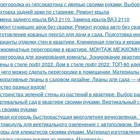
регородка из гипсокартона с дверью своими руками. Выбор
хтовка задней арки по старинке. Ремонт крыла
мена заднего крыла ВАЗ 2110. Замена крыла ВАЗ 2110
монт сгнивших арок без сварки. Ремонт кузова авто без сва
готовление кованых пергол для дачи и сада. Подготовка ин
рианты отделки стен в квартире. Клинкерная плитка и кер
жкомнатные перегородки в квартире. МОНТАЖ МЕЖКО
регородка для зонирования комнаты. Зонирование квартир
ены в стиле лофт 2022. Дом в стиле лофт 2022: ТОП-80 иде
 чего можно сделать перегородки в помещении. Материалы 
коративные лианы в садовом дизайне. Лианы для сада — 
ство разных видов!
стоинства зеленой стены из растений в квартире. Выбор р
ртикальный сад в квартире своими руками. Вертикальный с
а своими руками
вая изгородь быстрорастущая многолетняя вечнозеленая. 
томодуль для вертикального озеленения с автополивом. В
оры для клематисов своими руками. Материал изготовлени
седка своими руками из дерева. Материалы