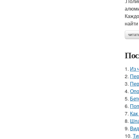
.Поли
алюми
Каждо
найти
читат
Пос
1.
Из 
2.
Пер
3.
Пер
4.
Опо
5.
Бет
6.
Поп
7.
Как
8.
Шпа
9.
Вид
10.
Ти