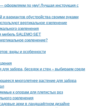
 — оформляем по уму! Лучшая инструкция с
й и вариантов обустройства своими руками
 используют вертикальное озеленение
икального озеленения
вая мебель SALEMO SET
вертикальное озеленение?
етов: виды и особенности
ждения
для забора, беседок и стен – выбираем среди
ющееся многолетнее растение для забора
гол
яемые к опорам для плетистых роз
льного озеленения
 садовые арки в ландшафтном дизайне