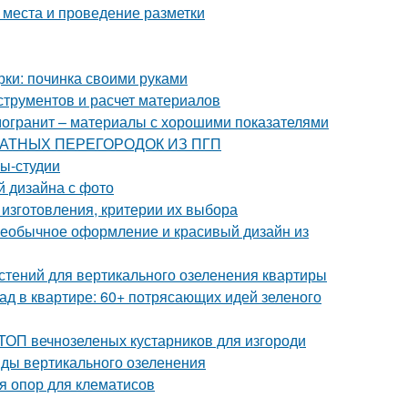
 места и проведение разметки
рки: починка своими руками
струментов и расчет материалов
амогранит – материалы с хорошими показателями
МНАТНЫХ ПЕРЕГОРОДОК ИЗ ПГП
ы-студии
й дизайна с фото
изготовления, критерии их выбора
необычное оформление и красивый дизайн из
астений для вертикального озеленения квартиры
ад в квартире: 60+ потрясающих идей зеленого
ТОП вечнозеленых кустарников для изгороди
иды вертикального озеленения
я опор для клематисов