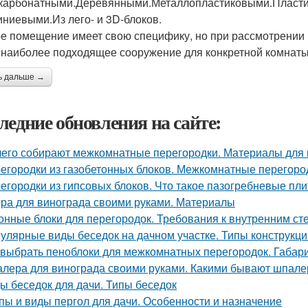
карбонатными.Деревянными.Металлопластиковыми.Пласти
ниевыми.Из лего- и 3D-блоков.
е помещение имеет свою специфику, но при рассмотрении 
 наиболее подходящее сооружение для конкретной комнаты
ь дальше →
ледние обновления на сайте:
чего собирают межкомнатные перегородки. Материалы для 
егородки из газобетонных блоков. Межкомнатные перегород
егородки из гипсовых блоков. Что такое пазогребневые пл
ра для винограда своими руками. Материалы
онные блоки для перегородок. Требования к внутренним с
улярные виды беседок на дачном участке. Типы конструкци
 выбрать пеноблоки для межкомнатных перегородок. Габар
лера для винограда своими руками. Какими бывают шпалер
ы беседок для дачи. Типы беседок
пы и виды пергол для дачи. Особенности и назначение