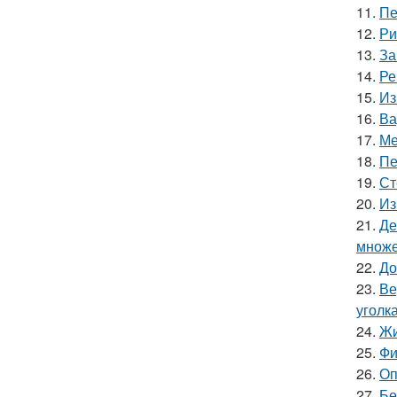
11.
Пе
12.
Ри
13.
За
14.
Ре
15.
Из
16.
Ва
17.
Ме
18.
Пе
19.
Ст
20.
Из
21.
Де
множе
22.
До
23.
Ве
уголк
24.
Жи
25.
Фи
26.
Оп
27.
Бе