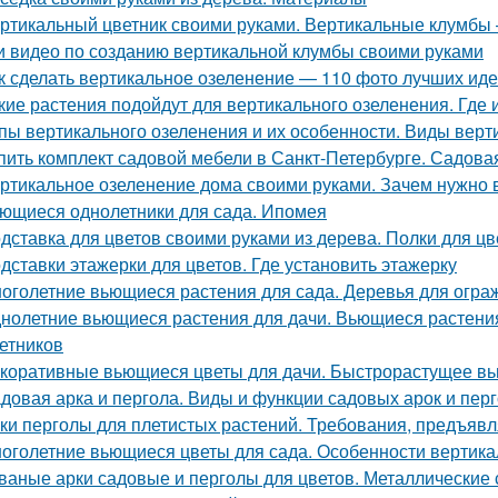
ртикальный цветник своими руками. Вертикальные клумбы
и видео по созданию вертикальной клумбы своими руками
к сделать вертикальное озеленение — 110 фото лучших иде
кие растения подойдут для вертикального озеленения. Где
пы вертикального озеленения и их особенности. Виды верт
пить комплект садовой мебели в Санкт-Петербурге. Садо
ртикальное озеленение дома своими руками. Зачем нужно 
ющиеся однолетники для сада. Ипомея
дставка для цветов своими руками из дерева. Полки для цв
дставки этажерки для цветов. Где установить этажерку
оголетние вьющиеся растения для сада. Деревья для огра
нолетние вьющиеся растения для дачи. Вьющиеся растения 
етников
коративные вьющиеся цветы для дачи. Быстрорастущее вь
довая арка и пергола. Виды и функции садовых арок и пер
ки перголы для плетистых растений. Требования, предъявл
оголетние вьющиеся цветы для сада. Особенности вертика
ваные арки садовые и перголы для цветов. Металлические