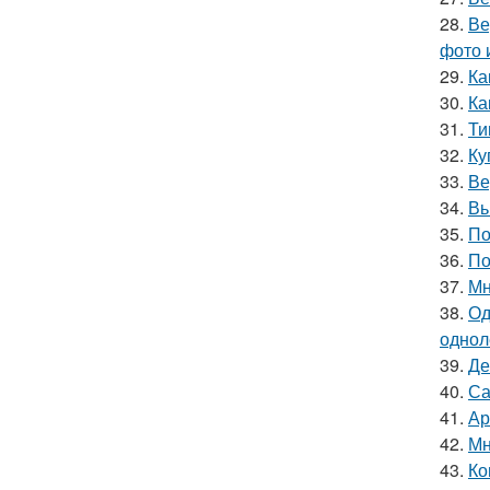
28.
Ве
фото 
29.
Ка
30.
Ка
31.
Ти
32.
Ку
33.
Ве
34.
Вь
35.
По
36.
По
37.
Мн
38.
Од
однол
39.
Де
40.
Са
41.
Ар
42.
Мн
43.
Ко