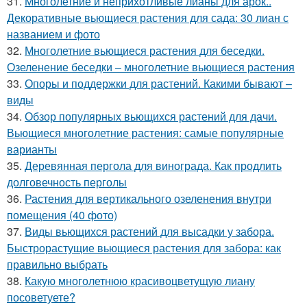
31.
Многолетние и неприхотливые лианы для арок..
Декоративные вьющиеся растения для сада: 30 лиан с
названием и фото
32.
Многолетние вьющиеся растения для беседки.
Озеленение беседки – многолетние вьющиеся растения
33.
Опоры и поддержки для растений. Какими бывают –
виды
34.
Обзор популярных вьющихся растений для дачи.
Вьющиеся многолетние растения: самые популярные
варианты
35.
Деревянная пергола для винограда. Как продлить
долговечность перголы
36.
Растения для вертикального озеленения внутри
помещения (40 фото)
37.
Виды вьющихся растений для высадки у забора.
Быстрорастущие вьющиеся растения для забора: как
правильно выбрать
38.
Какую многолетнюю красивоцветущую лиану
посоветуете?