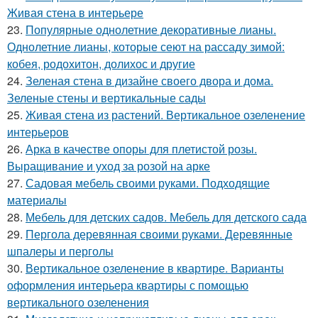
Живая стена в интерьере
23.
Популярные однолетние декоративные лианы.
Однолетние лианы, которые сеют на рассаду зимой:
кобея, родохитон, долихос и другие
24.
Зеленая стена в дизайне своего двора и дома.
Зеленые стены и вертикальные сады
25.
Живая стена из растений. Вертикальное озеленение
интерьеров
26.
Арка в качестве опоры для плетистой розы.
Выращивание и уход за розой на арке
27.
Садовая мебель своими руками. Подходящие
материалы
28.
Мебель для детских садов. Мебель для детского сада
29.
Пергола деревянная своими руками. Деревянные
шпалеры и перголы
30.
Вертикальное озеленение в квартире. Варианты
оформления интерьера квартиры с помощью
вертикального озеленения