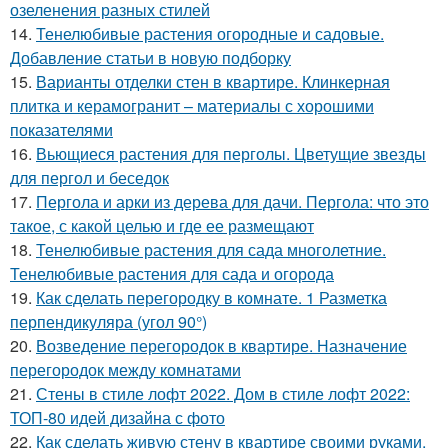
озеленения разных стилей
14.
Тенелюбивые растения огородные и садовые.
Добавление статьи в новую подборку
15.
Варианты отделки стен в квартире. Клинкерная
плитка и керамогранит – материалы с хорошими
показателями
16.
Вьющиеся растения для перголы. Цветущие звезды
для пергол и беседок
17.
Пергола и арки из дерева для дачи. Пергола: что это
такое, с какой целью и где ее размещают
18.
Тенелюбивые растения для сада многолетние.
Тенелюбивые растения для сада и огорода
19.
Как сделать перегородку в комнате. 1 Разметка
перпендикуляра (угол 90°)
20.
Возведение перегородок в квартире. Назначение
перегородок между комнатами
21.
Стены в стиле лофт 2022. Дом в стиле лофт 2022:
ТОП-80 идей дизайна с фото
22.
Как сделать живую стену в квартире своими руками.