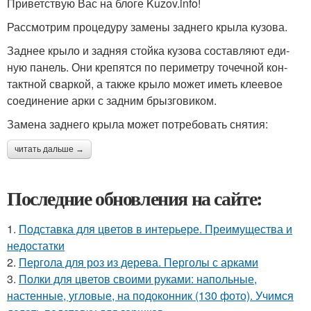
При­вет­ствую Вас на бло­ге Kuzov.info!
Рас­смот­рим про­це­ду­ру заме­ны зад­не­го кры­ла кузо­ва.
Зад­нее кры­ло и зад­няя стой­ка кузо­ва состав­ля­ют еди­
ную панель. Они кре­пят­ся по пери­мет­ру точеч­ной кон­
такт­ной свар­кой, а так­же кры­ло может иметь кле­е­вое
соеди­не­ние арки с зад­ним брыз­го­ви­ком.
Заме­на зад­не­го кры­ла может потре­бо­вать сня­тия:
читать дальше →
Последние обновления на сайте:
1.
Подставка для цветов в интерьере. Преимущества и
недостатки
2.
Пергола для роз из дерева. Перголы с арками
3.
Полки для цветов своими руками: напольные,
настенные, угловые, на подоконник (130 фото). Учимся