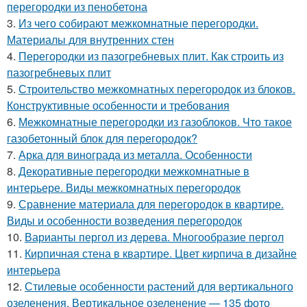
перегородки из пенобетона
3.
Из чего собирают межкомнатные перегородки.
Материалы для внутренних стен
4.
Перегородки из пазогребневых плит. Как строить из
пазогребневых плит
5.
Строительство межкомнатных перегородок из блоков.
Конструктивные особенности и требования
6.
Межкомнатные перегородки из газоблоков. Что такое
газобетонный блок для перегородок?
7.
Арка для винограда из металла. Особенности
8.
Декоративные перегородки межкомнатные в
интерьере. Виды межкомнатных перегородок
9.
Сравнение материала для перегородок в квартире.
Виды и особенности возведения перегородок
10.
Варианты пергол из дерева. Многообразие пергол
11.
Кирпичная стена в квартире. Цвет кирпича в дизайне
интерьера
12.
Стилевые особенности растений для вертикального
озеленения. Вертикальное озеленение — 135 фото