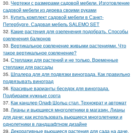
30.
Чертежи с размерами садовой мебели. Изготовление
садовой мебели из дерева своими руками
31.
Купить комплект садовой мебели в Санкт-
Петербурге. Садовая мебель SALEMO SET
32.
Какие растения для озеленения подобрать. Способы
озеленения балконов
33.
Вертикальное озеленение живыми растениями. Что
такое вертикальное озеленение?
34.
Стеллажи для растений и не только. Временные
стеллажи для рассады
35.
Шпалера для для подвязки винограда. Как правильно
подвязывать виноград
36.
Красивые варианты беседок для винограда.
Подбираем нужные сорта
37.
Как канцлер Олаф Шольц стал. Технократ и автомат
38.
Лианы и вьющиеся многолетники в магазин. Лианы
для дачи: как использовать вьющиеся многолетники и
однолетники в ландшафтном дизайне
39.
Декоративные вьющиеся растения для сада на даче.