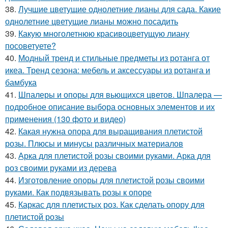
38.
Лучшие цветущие однолетние лианы для сада. Какие
однолетние цветущие лианы можно посадить
39.
Какую многолетнюю красивоцветущую лиану
посоветуете?
40.
Модный тренд и стильные предметы из ротанга от
икеа. Тренд сезона: мебель и аксессуары из ротанга и
бамбука
41.
Шпалеры и опоры для вьющихся цветов. Шпалера —
подробное описание выбора основных элементов и их
применения (130 фото и видео)
42.
Какая нужна опора для выращивания плетистой
розы. Плюсы и минусы различных материалов
43.
Арка для плетистой розы своими руками. Арка для
роз своими руками из дерева
44.
Изготовление опоры для плетистой розы своими
руками. Как подвязывать розы к опоре
45.
Каркас для плетистых роз. Как сделать опору для
плетистой розы