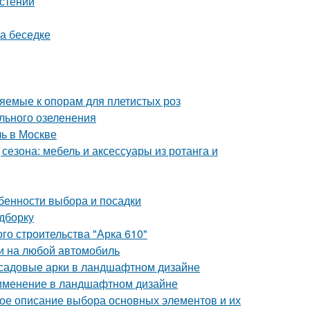
астений
а беседке
яемые к опорам для плетистых роз
льного озеленения
ль в Москве
сезона: мебель и аксессуары из ротанга и
бенности выбора и посадки
одборку
го строительства "Арка 610"
ки на любой автомобиль
 садовые арки в ландшафтном дизайне
рименение в ландшафтном дизайне
е описание выбора основных элементов и их