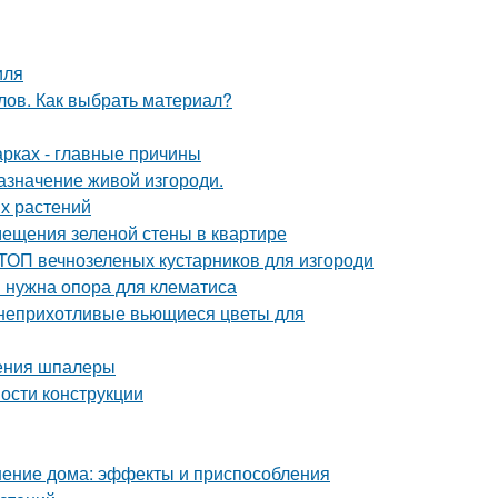
иля
лов. Как выбрать материал?
арках - главные причины
азначение живой изгороди.
х растений
ещения зеленой стены в квартире
ТОП вечнозеленых кустарников для изгороди
 нужна опора для клематиса
 неприхотливые вьющиеся цветы для
ления шпалеры
ости конструкции
нение дома: эффекты и приспособления