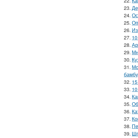
22.
Ка
23.
Де
24.
Ос
25.
Оп
26.
Из
27.
10
28.
Ар
29.
Мн
30.
Ку
31.
Мо
бамбу
32.
15
33.
10
34.
Ка
35.
Об
36.
Ка
37.
Ко
38.
Пе
39.
Шп