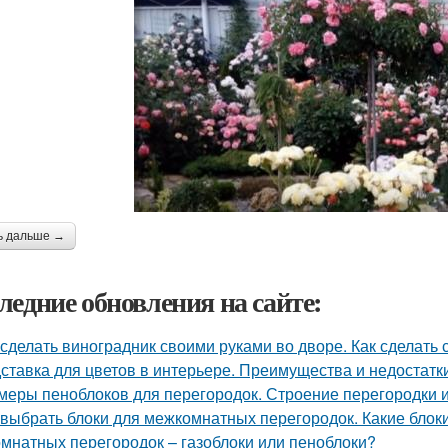
ь дальше →
ледние обновления на сайте:
 сделать виноградник своими руками во дворе. Как сделать
ставка для цветов в интерьере. Преимущества и недостатк
меры пеноблоков для перегородок. Строение перегородки 
 выбрать блоки для межкомнатных перегородок. Какие блок
мнатных перегородок – газоблоки или пеноблоки?