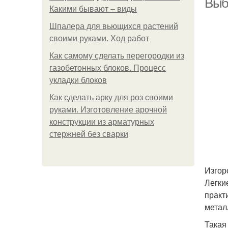
Выб
Какими бывают – виды
Шпалера для вьющихся растений
своими руками. Ход работ
Как самому сделать перегородки из
газобетонных блоков. Процесс
укладки блоков
Как сделать арку для роз своими
руками. Изготовление арочной
конструкции из арматурных
стержней без сварки
Изгор
Легки
практ
метал
Такая