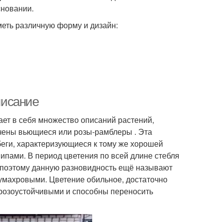
сновании.
меть различную форму и дизайн:
писание
ает в себя множество описаний растений,
ючены вьющиеся или розы-рамблеры . Эта
еги, характеризующиеся к тому же хорошей
пами. В период цветения по всей длине стебля
 (поэтому данную разновидность ещё называют
лумахровыми. Цветение обильное, достаточно
морозоустойчивыми и способны переносить