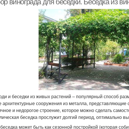
ор винограда для беседки. Беседка из ви
оди и беседки из живых растений – популярный способ ра
е архитектурные сооружения из металла, представляющие со
ичное и недорогое строение, которое можно сделать самост
лическая беседка прослужит долгий период, оптимально в
 беседка может быть как сезонной постройкой (которая соби