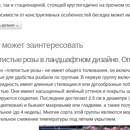
), так и стационарной, стоящей круглогодично на прочном о
исимости от конструктивных особенностей беседка может и
ь дальше →
 может заинтересовать
тистые розы в ландшафтном дизайне. О
н «плетистые розы» не имеет общего толкования, он включ
ые для удобства разбили по группам. В первую группу вкл
видность имеет длинные стелющиеся или дугообразные поб
стью. Они имеют насыщенный зелёный оттенок и покрыты ши
руются соцветия. Последние достигают 2,5 см в диаметре
цветковая) и бывают махровыми или гладкими, а также по
льное (до 4 недель). Многие сорта этой группы являются 
тельное снижение температуры под лёгким укрытием.