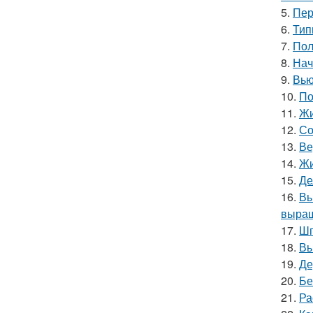
5.
Пер
6.
Тип
7.
Пол
8.
Нач
9.
Вью
10.
По
11.
Жи
12.
Со
13.
Ве
14.
Жи
15.
Де
16.
Вы
выращ
17.
Шп
18.
Вы
19.
Де
20.
Бе
21.
Ра