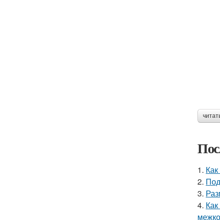
читат
Пос
1.
Как
2.
Под
3.
Раз
4.
Как
межко