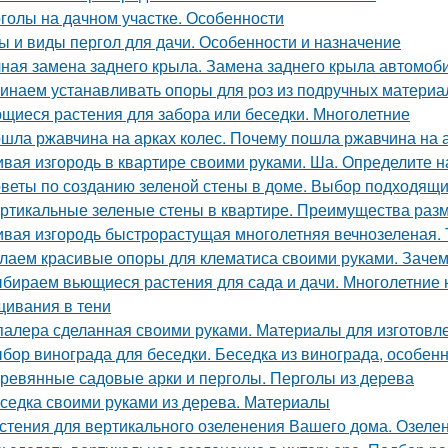
голы на дачном участке. Особенности
ы и виды пергол для дачи. Особенности и назначение
ная замена заднего крыла. Замена заднего крыла автомоб
инаем устанавливать опоры для роз из подручных материа
щиеся растения для забора или беседки. Многолетние
шла ржавчина на арках колес. Почему пошла ржавчина на 
вая изгородь в квартире своими руками. Ша. Определите н
веты по созданию зеленой стены в доме. Выбор подходящи
ртикальные зеленые стены в квартире. Преимущества разм
вая изгородь быстрорастущая многолетняя вечнозеленая. 
лаем красивые опоры для клематиса своими руками. Зачем
бираем вьющиеся растения для сада и дачи. Многолетние
ивания в тени
алера сделанная своими руками. Материалы для изготов
бор винограда для беседки. Беседка из винограда, особенн
ревянные садовые арки и перголы. Перголы из дерева
седка своими руками из дерева. Материалы
стения для вертикального озеленения Вашего дома. Озеле