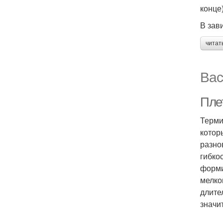
конце
В зав
читат
Вас
Пле
Терми
котор
разно
гибко
форми
мелко
длите
значи