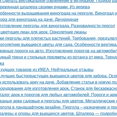
к сделать вертикальное озеленение в интерьере. Подбор р
ревянная шпалера своими руками. Из дерева
обенности выращивания винограда на перголе. Виноград н
ора для винограда на даче. Двухрядная
готовление перголы для винограда. Разновидности пергол
 цветущих лиан для арок. Однолетние лианы
ки перголы для плетистых растений. Требования, предъявл
оголетние вьющиеся цветы для сада. Особенности вертика
зовные пороги на авто. Изготовление порогов на автомоби
дный тренд и стильные предметы из ротанга от икеа. Тренд 
ка
 худших товаров из ИКЕА. Нейтральные отзывы
 лучших быстрорастущих вьющихся цветов для забора. Осо
к использовать арку на даче. Добавление статьи в новую п
орудование для изготовления арок. Станок для бескаркасно
талог арок и порогов для любых автомобилей. Пороги и ар
ваные арки садовые и перголы для цветов. Металлические
ргола в ландшафтном дизайне. Пергола – назначение и п
алеры и опоры для вьющихся цветов. Шпалера — подробно